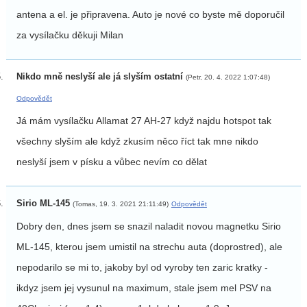
antena a el. je připravena. Auto je nové co byste mě doporučil
za vysílačku děkuji Milan
Nikdo mně neslyší ale já slyším ostatní
(Petr, 20. 4. 2022 1:07:48)
Odpovědět
Já mám vysílačku Allamat 27 AH-27 když najdu hotspot tak
všechny slyším ale když zkusím něco říct tak mne nikdo
neslyší jsem v písku a vůbec nevím co dělat
Sirio ML-145
(Tomas, 19. 3. 2021 21:11:49)
Odpovědět
Dobry den, dnes jsem se snazil naladit novou magnetku Sirio
ML-145, kterou jsem umistil na strechu auta (doprostred), ale
nepodarilo se mi to, jakoby byl od vyroby ten zaric kratky -
ikdyz jsem jej vysunul na maximum, stale jsem mel PSV na