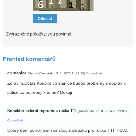
Zvýrazněné položky jsou povinné.
Přehled komentářů
cb stanice
(Genadij Vesněnko, 5. 3. 2025 11:12:30)
Odpovědět
Zdravim.Dotaz.Koupim cb stanice budou problemy s dopravni
police,co potřebuji k tomu? Děkuji
Konektor externí repro/mic ručka TTI
(Tomáš Zlín, 23. 8. 2024 20:59:05)
Odpovědět
Dobrý den, pořídil jsem činskou náhražku pro ručku TTI H-100,