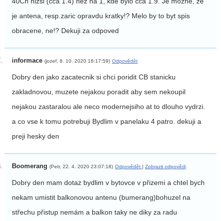
40Ch nizsi (cca 1.4) nez na 1, kde bylo cca 1.9. Je mozne, ze
je antena, resp.zaric opravdu kratky!? Melo by to byt spis
obracene, ne!? Dekuji za odpoved
informace
(jozef, 8. 10. 2020 16:17:59)
Odpovědět
Dobry den jako zacatecnik si chci poridit CB stanicku
zakladnovou, muzete nejakou poradit aby sem nekoupil
nejakou zastaralou ale neco modernejsiho at to dlouho vydrzi.
a co vse k tomu potrebuji Bydlim v panelaku 4 patro. dekuji a
preji hesky den
Boomerang
(Petr, 22. 4. 2020 23:07:18)
Odpovědět
|
Zobrazit odpovědi
Dobry den mam dotaz bydlim v bytovce v přizemi a chtel bych
nekam umistit balkonovou antenu (bumerang)bohuzel na
střechu přistup nemám a balkon taky ne diky za radu