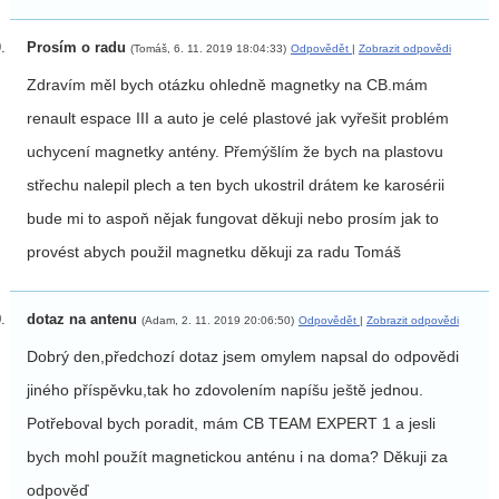
Prosím o radu
(Tomáš, 6. 11. 2019 18:04:33)
Odpovědět
|
Zobrazit odpovědi
Zdravím měl bych otázku ohledně magnetky na CB.mám
renault espace III a auto je celé plastové jak vyřešit problém
uchycení magnetky antény. Přemýšlím že bych na plastovu
střechu nalepil plech a ten bych ukostril drátem ke karosérii
bude mi to aspoň nějak fungovat děkuji nebo prosím jak to
provést abych použil magnetku děkuji za radu Tomáš
dotaz na antenu
(Adam, 2. 11. 2019 20:06:50)
Odpovědět
|
Zobrazit odpovědi
Dobrý den,předchozí dotaz jsem omylem napsal do odpovědi
jiného příspěvku,tak ho zdovolením napíšu ještě jednou.
Potřeboval bych poradit, mám CB TEAM EXPERT 1 a jesli
bych mohl použít magnetickou anténu i na doma? Děkuji za
odpověď