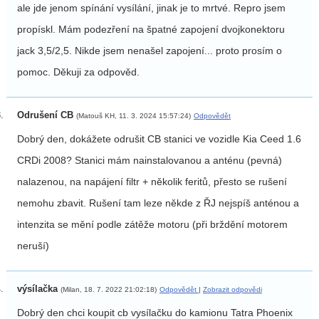
ale jde jenom spínání vysílání, jinak je to mrtvé. Repro jsem
propískl. Mám podezření na špatné zapojení dvojkonektoru
jack 3,5/2,5. Nikde jsem nenašel zapojení... proto prosím o
pomoc. Děkuji za odpověd.
Odrušení CB
(Matouš KH, 11. 3. 2024 15:57:24)
Odpovědět
Dobrý den, dokážete odrušit CB stanici ve vozidle Kia Ceed 1.6
CRDi 2008? Stanici mám nainstalovanou a anténu (pevná)
nalazenou, na napájení filtr + několik feritů, přesto se rušení
nemohu zbavit. Rušení tam leze někde z ŘJ nejspíš anténou a
intenzita se mění podle zátěže motoru (při brždění motorem
neruší)
výsílačka
(Milan, 18. 7. 2022 21:02:18)
Odpovědět
|
Zobrazit odpovědi
Dobrý den chci koupit cb vysílačku do kamionu Tatra Phoenix