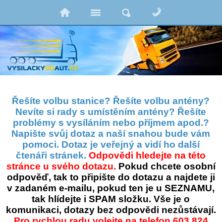
Řešíte volbu stanice? Řešíte volbu antény?
Nevíte si rady s umístěním antény? Řešíte
problémy s vysíláním nebo příjmem apod.?
Napište svůj dotaz a naší snahou bude vám
pomoci. Dotaz je veřejný a vidí ho další
čtenáři stránek.
Odpovědi hledejte na této
stránce u svého dotazu.
Pokud chcete osobní
odpověď, tak to připište do dotazu a najdete ji
v zadaném e-mailu, pokud ten je u SEZNAMU,
tak hlídejte i SPAM složku. Vše je o
komunikaci, dotazy bez odpovědi nezůstávají.
Pro rychlou radu volejte na telefon 603 824