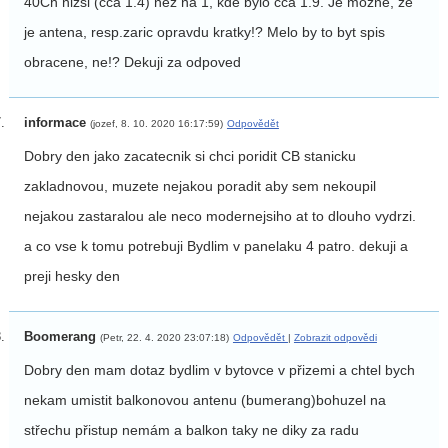
40Ch nizsi (cca 1.4) nez na 1, kde bylo cca 1.9. Je mozne, ze
je antena, resp.zaric opravdu kratky!? Melo by to byt spis
obracene, ne!? Dekuji za odpoved
informace
(jozef, 8. 10. 2020 16:17:59)
Odpovědět
Dobry den jako zacatecnik si chci poridit CB stanicku
zakladnovou, muzete nejakou poradit aby sem nekoupil
nejakou zastaralou ale neco modernejsiho at to dlouho vydrzi.
a co vse k tomu potrebuji Bydlim v panelaku 4 patro. dekuji a
preji hesky den
Boomerang
(Petr, 22. 4. 2020 23:07:18)
Odpovědět
|
Zobrazit odpovědi
Dobry den mam dotaz bydlim v bytovce v přizemi a chtel bych
nekam umistit balkonovou antenu (bumerang)bohuzel na
střechu přistup nemám a balkon taky ne diky za radu