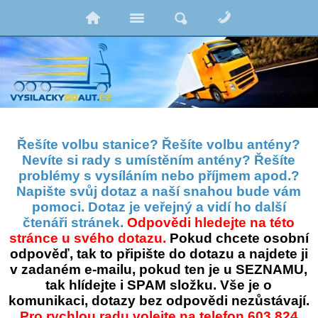
Řešíte volbu stanice? Řešíte volbu antény?
Nevíte si rady s umístěním antény? Řešíte
problémy s vysíláním nebo příjmem apod.?
Napište svůj dotaz a naší snahou bude vám
pomoci. Dotaz je veřejný a vidí ho další
čtenáři stránek.
Odpovědi hledejte na této
stránce u svého dotazu.
Pokud chcete osobní
odpověď, tak to připište do dotazu a najdete ji
v zadaném e-mailu, pokud ten je u SEZNAMU,
tak hlídejte i SPAM složku. Vše je o
komunikaci, dotazy bez odpovědi nezůstávají.
Pro rychlou radu volejte na telefon 603 824