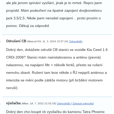
ale jde jenom spínání vysílání, jinak je to mrtvé. Repro jsem
propískl. Mám podezření na špatné zapojení dvojkonektoru
jack 3,5/2,5. Nikde jsem nenašel zapojení... proto prosím o
pomoc. Děkuji za odpověd.
Odrušení CB
(Matouš KH, 11. 3. 2024 15:57:24)
Odpovědět
Dobrý den, dokážete odrušit CB stanici ve vozidle Kia Ceed 1.6
CRDi 2008? Stanici mám nainstalovanou a anténu (pevná)
nalazenou, na napájení filtr + několik feritů, přesto se rušení
nemohu zbavit. Rušení tam leze někde z ŘJ nejspíš anténou a
intenzita se mění podle zátěže motoru (při brždění motorem
neruší)
výsílačka
(Milan, 18. 7. 2022 21:02:18)
Odpovědět
|
Zobrazit odpovědi
Dobrý den chci koupit cb vysílačku do kamionu Tatra Phoenix