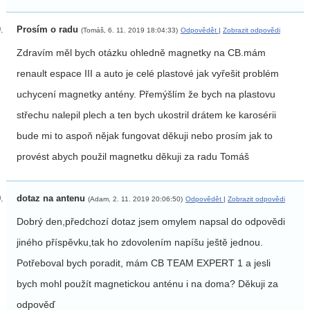
Prosím o radu
(Tomáš, 6. 11. 2019 18:04:33)
Odpovědět
|
Zobrazit odpovědi
Zdravím měl bych otázku ohledně magnetky na CB.mám
renault espace III a auto je celé plastové jak vyřešit problém
uchycení magnetky antény. Přemýšlím že bych na plastovu
střechu nalepil plech a ten bych ukostril drátem ke karosérii
bude mi to aspoň nějak fungovat děkuji nebo prosím jak to
provést abych použil magnetku děkuji za radu Tomáš
dotaz na antenu
(Adam, 2. 11. 2019 20:06:50)
Odpovědět
|
Zobrazit odpovědi
Dobrý den,předchozí dotaz jsem omylem napsal do odpovědi
jiného příspěvku,tak ho zdovolením napíšu ještě jednou.
Potřeboval bych poradit, mám CB TEAM EXPERT 1 a jesli
bych mohl použít magnetickou anténu i na doma? Děkuji za
odpověď