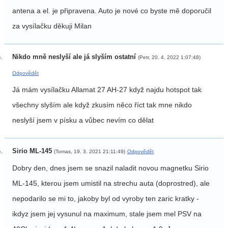
antena a el. je připravena. Auto je nové co byste mě doporučil
za vysílačku děkuji Milan
Nikdo mně neslyší ale já slyším ostatní
(Petr, 20. 4. 2022 1:07:48)
Odpovědět
Já mám vysílačku Allamat 27 AH-27 když najdu hotspot tak
všechny slyším ale když zkusím něco říct tak mne nikdo
neslyší jsem v písku a vůbec nevím co dělat
Sirio ML-145
(Tomas, 19. 3. 2021 21:11:49)
Odpovědět
Dobry den, dnes jsem se snazil naladit novou magnetku Sirio
ML-145, kterou jsem umistil na strechu auta (doprostred), ale
nepodarilo se mi to, jakoby byl od vyroby ten zaric kratky -
ikdyz jsem jej vysunul na maximum, stale jsem mel PSV na