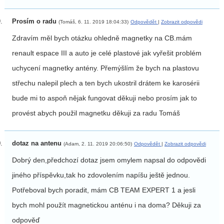
Prosím o radu
(Tomáš, 6. 11. 2019 18:04:33)
Odpovědět
|
Zobrazit odpovědi
Zdravím měl bych otázku ohledně magnetky na CB.mám
renault espace III a auto je celé plastové jak vyřešit problém
uchycení magnetky antény. Přemýšlím že bych na plastovu
střechu nalepil plech a ten bych ukostril drátem ke karosérii
bude mi to aspoň nějak fungovat děkuji nebo prosím jak to
provést abych použil magnetku děkuji za radu Tomáš
dotaz na antenu
(Adam, 2. 11. 2019 20:06:50)
Odpovědět
|
Zobrazit odpovědi
Dobrý den,předchozí dotaz jsem omylem napsal do odpovědi
jiného příspěvku,tak ho zdovolením napíšu ještě jednou.
Potřeboval bych poradit, mám CB TEAM EXPERT 1 a jesli
bych mohl použít magnetickou anténu i na doma? Děkuji za
odpověď