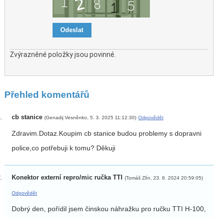
Zvýrazněné položky jsou povinné.
Přehled komentářů
cb stanice
(Genadij Vesněnko, 5. 3. 2025 11:12:30)
Odpovědět
Zdravim.Dotaz.Koupim cb stanice budou problemy s dopravni
police,co potřebuji k tomu? Děkuji
Konektor externí repro/mic ručka TTI
(Tomáš Zlín, 23. 8. 2024 20:59:05)
Odpovědět
Dobrý den, pořídil jsem činskou náhražku pro ručku TTI H-100,