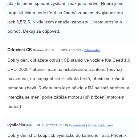
ale jde jenom spínání vysílání, jinak je to mrtvé. Repro jsem
propískl. Mám podezření na špatné zapojení dvojkonektoru
jack 3,5/2,5. Nikde jsem nenašel zapojení... proto prosím o
pomoc. Děkuji za odpověd.
Odrušení CB
(Matouš KH, 11. 3. 2024 15:57:24)
Odpovědět
Dobrý den, dokážete odrušit CB stanici ve vozidle Kia Ceed 1.6
CRDi 2008? Stanici mám nainstalovanou a anténu (pevná)
nalazenou, na napájení filtr + několik feritů, přesto se rušení
nemohu zbavit. Rušení tam leze někde z ŘJ nejspíš anténou a
intenzita se mění podle zátěže motoru (při brždění motorem
neruší)
výsílačka
(Milan, 18. 7. 2022 21:02:18)
Odpovědět
|
Zobrazit odpovědi
Dobrý den chci koupit cb vysílačku do kamionu Tatra Phoenix