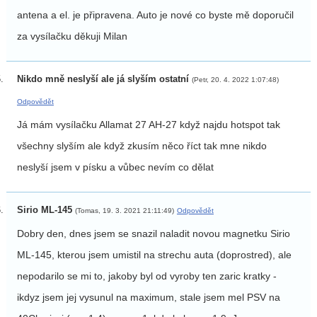
antena a el. je připravena. Auto je nové co byste mě doporučil
za vysílačku děkuji Milan
Nikdo mně neslyší ale já slyším ostatní
(Petr, 20. 4. 2022 1:07:48)
Odpovědět
Já mám vysílačku Allamat 27 AH-27 když najdu hotspot tak
všechny slyším ale když zkusím něco říct tak mne nikdo
neslyší jsem v písku a vůbec nevím co dělat
Sirio ML-145
(Tomas, 19. 3. 2021 21:11:49)
Odpovědět
Dobry den, dnes jsem se snazil naladit novou magnetku Sirio
ML-145, kterou jsem umistil na strechu auta (doprostred), ale
nepodarilo se mi to, jakoby byl od vyroby ten zaric kratky -
ikdyz jsem jej vysunul na maximum, stale jsem mel PSV na