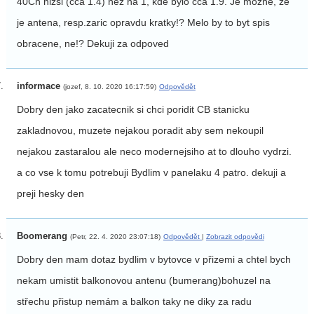
40Ch nizsi (cca 1.4) nez na 1, kde bylo cca 1.9. Je mozne, ze
je antena, resp.zaric opravdu kratky!? Melo by to byt spis
obracene, ne!? Dekuji za odpoved
informace
(jozef, 8. 10. 2020 16:17:59)
Odpovědět
Dobry den jako zacatecnik si chci poridit CB stanicku
zakladnovou, muzete nejakou poradit aby sem nekoupil
nejakou zastaralou ale neco modernejsiho at to dlouho vydrzi.
a co vse k tomu potrebuji Bydlim v panelaku 4 patro. dekuji a
preji hesky den
Boomerang
(Petr, 22. 4. 2020 23:07:18)
Odpovědět
|
Zobrazit odpovědi
Dobry den mam dotaz bydlim v bytovce v přizemi a chtel bych
nekam umistit balkonovou antenu (bumerang)bohuzel na
střechu přistup nemám a balkon taky ne diky za radu