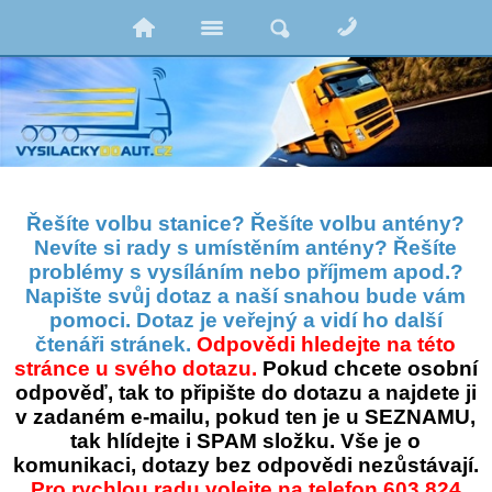
Řešíte volbu stanice? Řešíte volbu antény?
Nevíte si rady s umístěním antény? Řešíte
problémy s vysíláním nebo příjmem apod.?
Napište svůj dotaz a naší snahou bude vám
pomoci. Dotaz je veřejný a vidí ho další
čtenáři stránek.
Odpovědi hledejte na této
stránce u svého dotazu.
Pokud chcete osobní
odpověď, tak to připište do dotazu a najdete ji
v zadaném e-mailu, pokud ten je u SEZNAMU,
tak hlídejte i SPAM složku. Vše je o
komunikaci, dotazy bez odpovědi nezůstávají.
Pro rychlou radu volejte na telefon 603 824