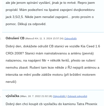
ale jde jenom spínání vysílání, jinak je to mrtvé. Repro jsem
propískl. Mám podezření na špatné zapojení dvojkonektoru
jack 3,5/2,5. Nikde jsem nenašel zapojení... proto prosím o
pomoc. Děkuji za odpověd.
Odrušení CB
(Matouš KH, 11. 3. 2024 15:57:24)
Odpovědět
Dobrý den, dokážete odrušit CB stanici ve vozidle Kia Ceed 1.6
CRDi 2008? Stanici mám nainstalovanou a anténu (pevná)
nalazenou, na napájení filtr + několik feritů, přesto se rušení
nemohu zbavit. Rušení tam leze někde z ŘJ nejspíš anténou a
intenzita se mění podle zátěže motoru (při brždění motorem
neruší)
výsílačka
(Milan, 18. 7. 2022 21:02:18)
Odpovědět
|
Zobrazit odpovědi
Dobrý den chci koupit cb vysílačku do kamionu Tatra Phoenix