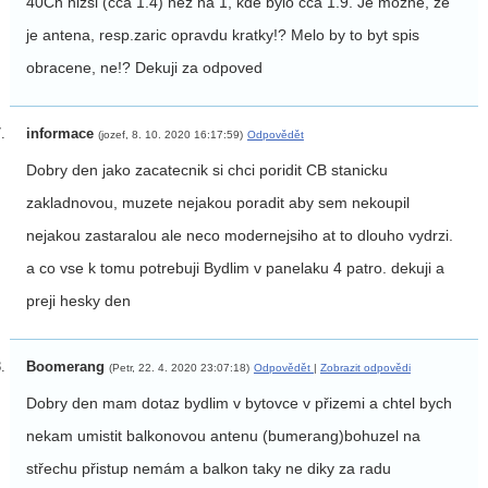
40Ch nizsi (cca 1.4) nez na 1, kde bylo cca 1.9. Je mozne, ze
je antena, resp.zaric opravdu kratky!? Melo by to byt spis
obracene, ne!? Dekuji za odpoved
informace
(jozef, 8. 10. 2020 16:17:59)
Odpovědět
Dobry den jako zacatecnik si chci poridit CB stanicku
zakladnovou, muzete nejakou poradit aby sem nekoupil
nejakou zastaralou ale neco modernejsiho at to dlouho vydrzi.
a co vse k tomu potrebuji Bydlim v panelaku 4 patro. dekuji a
preji hesky den
Boomerang
(Petr, 22. 4. 2020 23:07:18)
Odpovědět
|
Zobrazit odpovědi
Dobry den mam dotaz bydlim v bytovce v přizemi a chtel bych
nekam umistit balkonovou antenu (bumerang)bohuzel na
střechu přistup nemám a balkon taky ne diky za radu