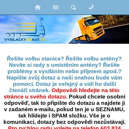
Řešíte volbu stanice? Řešíte volbu antény?
Nevíte si rady s umístěním antény? Řešíte
problémy s vysíláním nebo příjmem apod.?
Napište svůj dotaz a naší snahou bude vám
pomoci. Dotaz je veřejný a vidí ho další
čtenáři stránek.
Odpovědi hledejte na této
stránce u svého dotazu.
Pokud chcete osobní
odpověď, tak to připište do dotazu a najdete ji
v zadaném e-mailu, pokud ten je u SEZNAMU,
tak hlídejte i SPAM složku. Vše je o
komunikaci, dotazy bez odpovědi nezůstávají.
Pro rychlou radu volejte na telefon 603 824