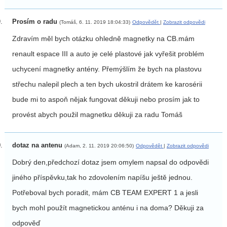
Prosím o radu
(Tomáš, 6. 11. 2019 18:04:33)
Odpovědět
|
Zobrazit odpovědi
Zdravím měl bych otázku ohledně magnetky na CB.mám
renault espace III a auto je celé plastové jak vyřešit problém
uchycení magnetky antény. Přemýšlím že bych na plastovu
střechu nalepil plech a ten bych ukostril drátem ke karosérii
bude mi to aspoň nějak fungovat děkuji nebo prosím jak to
provést abych použil magnetku děkuji za radu Tomáš
dotaz na antenu
(Adam, 2. 11. 2019 20:06:50)
Odpovědět
|
Zobrazit odpovědi
Dobrý den,předchozí dotaz jsem omylem napsal do odpovědi
jiného příspěvku,tak ho zdovolením napíšu ještě jednou.
Potřeboval bych poradit, mám CB TEAM EXPERT 1 a jesli
bych mohl použít magnetickou anténu i na doma? Děkuji za
odpověď