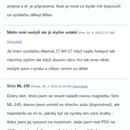
antena a el. je připravena. Auto je nové co byste mě doporučil
za vysílačku děkuji Milan
Nikdo mně neslyší ale já slyším ostatní
(Petr, 20. 4. 2022 1:07:48)
Odpovědět
Já mám vysílačku Allamat 27 AH-27 když najdu hotspot tak
všechny slyším ale když zkusím něco říct tak mne nikdo
neslyší jsem v písku a vůbec nevím co dělat
Sirio ML-145
(Tomas, 19. 3. 2021 21:11:49)
Odpovědět
Dobry den, dnes jsem se snazil naladit novou magnetku Sirio
ML-145, kterou jsem umistil na strechu auta (doprostred), ale
nepodarilo se mi to, jakoby byl od vyroby ten zaric kratky -
ikdyz jsem jej vysunul na maximum, stale jsem mel PSV na