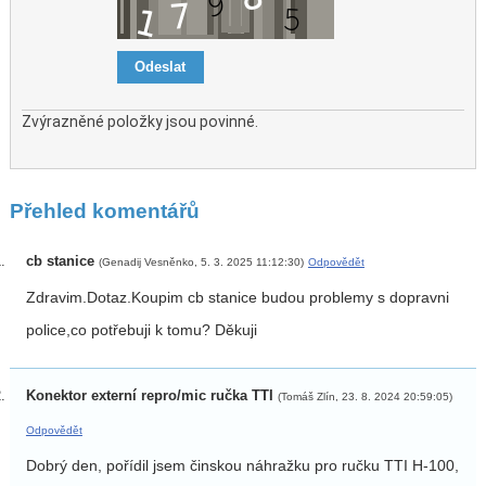
Zvýrazněné položky jsou povinné.
Přehled komentářů
cb stanice
(Genadij Vesněnko, 5. 3. 2025 11:12:30)
Odpovědět
Zdravim.Dotaz.Koupim cb stanice budou problemy s dopravni
police,co potřebuji k tomu? Děkuji
Konektor externí repro/mic ručka TTI
(Tomáš Zlín, 23. 8. 2024 20:59:05)
Odpovědět
Dobrý den, pořídil jsem činskou náhražku pro ručku TTI H-100,