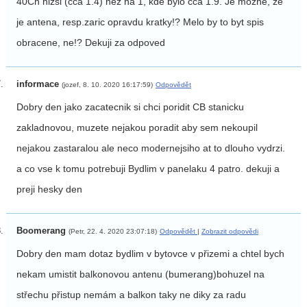
40Ch nizsi (cca 1.4) nez na 1, kde bylo cca 1.9. Je mozne, ze
je antena, resp.zaric opravdu kratky!? Melo by to byt spis
obracene, ne!? Dekuji za odpoved
informace
(jozef, 8. 10. 2020 16:17:59)
Odpovědět
Dobry den jako zacatecnik si chci poridit CB stanicku
zakladnovou, muzete nejakou poradit aby sem nekoupil
nejakou zastaralou ale neco modernejsiho at to dlouho vydrzi.
a co vse k tomu potrebuji Bydlim v panelaku 4 patro. dekuji a
preji hesky den
Boomerang
(Petr, 22. 4. 2020 23:07:18)
Odpovědět
|
Zobrazit odpovědi
Dobry den mam dotaz bydlim v bytovce v přizemi a chtel bych
nekam umistit balkonovou antenu (bumerang)bohuzel na
střechu přistup nemám a balkon taky ne diky za radu