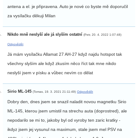
antena a el. je připravena. Auto je nové co byste mě doporučil
za vysílačku děkuji Milan
Nikdo mně neslyší ale já slyším ostatní
(Petr, 20. 4. 2022 1:07:48)
Odpovědět
Já mám vysílačku Allamat 27 AH-27 když najdu hotspot tak
všechny slyším ale když zkusím něco říct tak mne nikdo
neslyší jsem v písku a vůbec nevím co dělat
Sirio ML-145
(Tomas, 19. 3. 2021 21:11:49)
Odpovědět
Dobry den, dnes jsem se snazil naladit novou magnetku Sirio
ML-145, kterou jsem umistil na strechu auta (doprostred), ale
nepodarilo se mi to, jakoby byl od vyroby ten zaric kratky -
ikdyz jsem jej vysunul na maximum, stale jsem mel PSV na