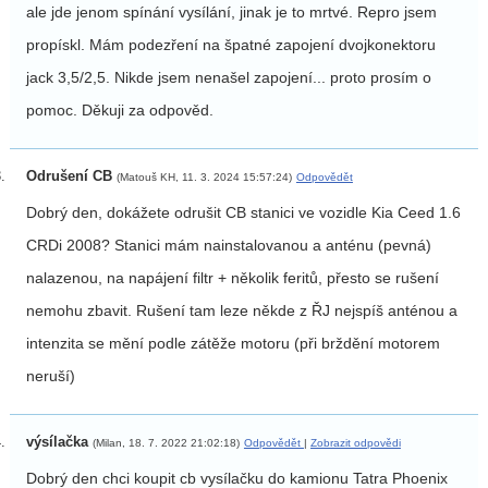
ale jde jenom spínání vysílání, jinak je to mrtvé. Repro jsem
propískl. Mám podezření na špatné zapojení dvojkonektoru
jack 3,5/2,5. Nikde jsem nenašel zapojení... proto prosím o
pomoc. Děkuji za odpověd.
Odrušení CB
(Matouš KH, 11. 3. 2024 15:57:24)
Odpovědět
Dobrý den, dokážete odrušit CB stanici ve vozidle Kia Ceed 1.6
CRDi 2008? Stanici mám nainstalovanou a anténu (pevná)
nalazenou, na napájení filtr + několik feritů, přesto se rušení
nemohu zbavit. Rušení tam leze někde z ŘJ nejspíš anténou a
intenzita se mění podle zátěže motoru (při brždění motorem
neruší)
výsílačka
(Milan, 18. 7. 2022 21:02:18)
Odpovědět
|
Zobrazit odpovědi
Dobrý den chci koupit cb vysílačku do kamionu Tatra Phoenix