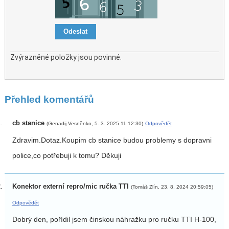
Zvýrazněné položky jsou povinné.
Přehled komentářů
cb stanice
(Genadij Vesněnko, 5. 3. 2025 11:12:30)
Odpovědět
Zdravim.Dotaz.Koupim cb stanice budou problemy s dopravni
police,co potřebuji k tomu? Děkuji
Konektor externí repro/mic ručka TTI
(Tomáš Zlín, 23. 8. 2024 20:59:05)
Odpovědět
Dobrý den, pořídil jsem činskou náhražku pro ručku TTI H-100,