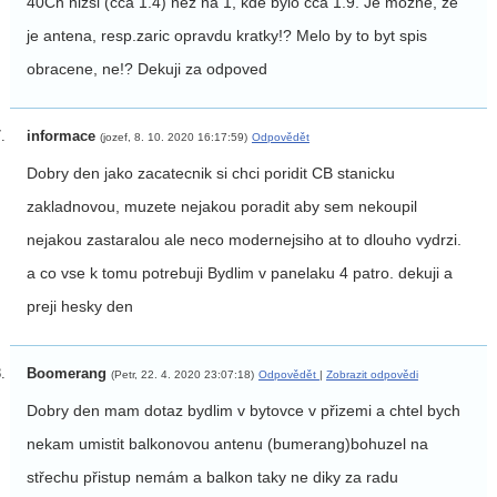
40Ch nizsi (cca 1.4) nez na 1, kde bylo cca 1.9. Je mozne, ze
je antena, resp.zaric opravdu kratky!? Melo by to byt spis
obracene, ne!? Dekuji za odpoved
informace
(jozef, 8. 10. 2020 16:17:59)
Odpovědět
Dobry den jako zacatecnik si chci poridit CB stanicku
zakladnovou, muzete nejakou poradit aby sem nekoupil
nejakou zastaralou ale neco modernejsiho at to dlouho vydrzi.
a co vse k tomu potrebuji Bydlim v panelaku 4 patro. dekuji a
preji hesky den
Boomerang
(Petr, 22. 4. 2020 23:07:18)
Odpovědět
|
Zobrazit odpovědi
Dobry den mam dotaz bydlim v bytovce v přizemi a chtel bych
nekam umistit balkonovou antenu (bumerang)bohuzel na
střechu přistup nemám a balkon taky ne diky za radu