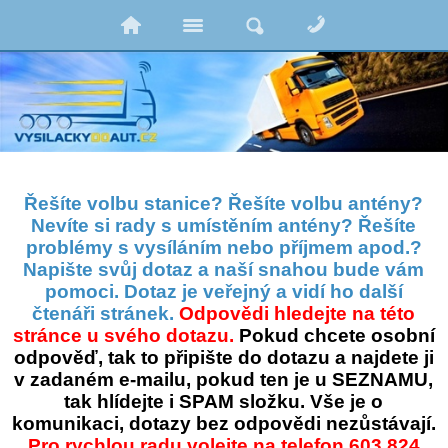
Řešíte volbu stanice? Řešíte volbu antény?
Nevíte si rady s umístěním antény? Řešíte
problémy s vysíláním nebo příjmem apod.?
Napište svůj dotaz a naší snahou bude vám
pomoci. Dotaz je veřejný a vidí ho další
čtenáři stránek.
Odpovědi hledejte na této
stránce u svého dotazu.
Pokud chcete osobní
odpověď, tak to připište do dotazu a najdete ji
v zadaném e-mailu, pokud ten je u SEZNAMU,
tak hlídejte i SPAM složku. Vše je o
komunikaci, dotazy bez odpovědi nezůstávají.
Pro rychlou radu volejte na telefon 603 824