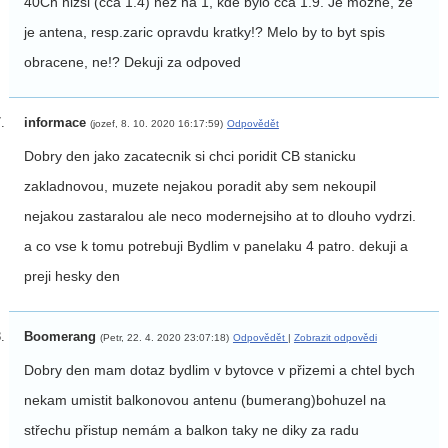
40Ch nizsi (cca 1.4) nez na 1, kde bylo cca 1.9. Je mozne, ze
je antena, resp.zaric opravdu kratky!? Melo by to byt spis
obracene, ne!? Dekuji za odpoved
informace
(jozef, 8. 10. 2020 16:17:59)
Odpovědět
Dobry den jako zacatecnik si chci poridit CB stanicku
zakladnovou, muzete nejakou poradit aby sem nekoupil
nejakou zastaralou ale neco modernejsiho at to dlouho vydrzi.
a co vse k tomu potrebuji Bydlim v panelaku 4 patro. dekuji a
preji hesky den
Boomerang
(Petr, 22. 4. 2020 23:07:18)
Odpovědět
|
Zobrazit odpovědi
Dobry den mam dotaz bydlim v bytovce v přizemi a chtel bych
nekam umistit balkonovou antenu (bumerang)bohuzel na
střechu přistup nemám a balkon taky ne diky za radu