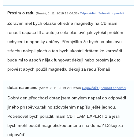
Prosím o radu
(Tomáš, 6. 11. 2019 18:04:33)
Odpovědět
|
Zobrazit odpovědi
Zdravím měl bych otázku ohledně magnetky na CB.mám
renault espace III a auto je celé plastové jak vyřešit problém
uchycení magnetky antény. Přemýšlím že bych na plastovu
střechu nalepil plech a ten bych ukostril drátem ke karosérii
bude mi to aspoň nějak fungovat děkuji nebo prosím jak to
provést abych použil magnetku děkuji za radu Tomáš
dotaz na antenu
(Adam, 2. 11. 2019 20:06:50)
Odpovědět
|
Zobrazit odpovědi
Dobrý den,předchozí dotaz jsem omylem napsal do odpovědi
jiného příspěvku,tak ho zdovolením napíšu ještě jednou.
Potřeboval bych poradit, mám CB TEAM EXPERT 1 a jesli
bych mohl použít magnetickou anténu i na doma? Děkuji za
odpověď