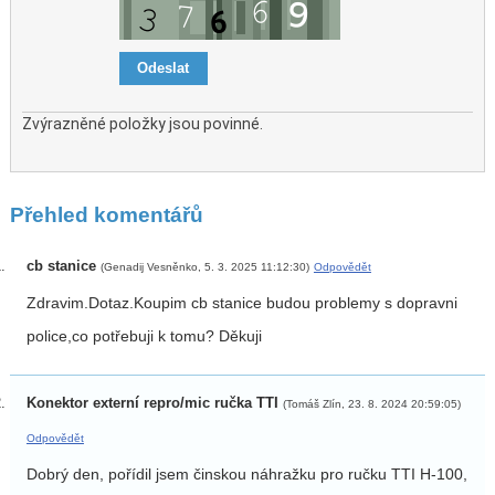
Zvýrazněné položky jsou povinné.
Přehled komentářů
cb stanice
(Genadij Vesněnko, 5. 3. 2025 11:12:30)
Odpovědět
Zdravim.Dotaz.Koupim cb stanice budou problemy s dopravni
police,co potřebuji k tomu? Děkuji
Konektor externí repro/mic ručka TTI
(Tomáš Zlín, 23. 8. 2024 20:59:05)
Odpovědět
Dobrý den, pořídil jsem činskou náhražku pro ručku TTI H-100,