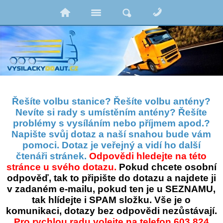
Řešíte volbu stanice? Řešíte volbu antény?
Nevíte si rady s umístěním antény? Řešíte
problémy s vysíláním nebo příjmem apod.?
Napište svůj dotaz a naší snahou bude vám
pomoci. Dotaz je veřejný a vidí ho další
čtenáři stránek.
Odpovědi hledejte na této
stránce u svého dotazu.
Pokud chcete osobní
odpověď, tak to připište do dotazu a najdete ji
v zadaném e-mailu, pokud ten je u SEZNAMU,
tak hlídejte i SPAM složku. Vše je o
komunikaci, dotazy bez odpovědi nezůstávají.
Pro rychlou radu volejte na telefon 603 824