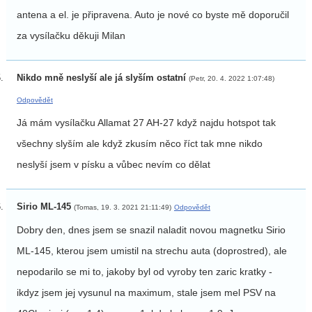
antena a el. je připravena. Auto je nové co byste mě doporučil
za vysílačku děkuji Milan
Nikdo mně neslyší ale já slyším ostatní
(Petr, 20. 4. 2022 1:07:48)
Odpovědět
Já mám vysílačku Allamat 27 AH-27 když najdu hotspot tak
všechny slyším ale když zkusím něco říct tak mne nikdo
neslyší jsem v písku a vůbec nevím co dělat
Sirio ML-145
(Tomas, 19. 3. 2021 21:11:49)
Odpovědět
Dobry den, dnes jsem se snazil naladit novou magnetku Sirio
ML-145, kterou jsem umistil na strechu auta (doprostred), ale
nepodarilo se mi to, jakoby byl od vyroby ten zaric kratky -
ikdyz jsem jej vysunul na maximum, stale jsem mel PSV na