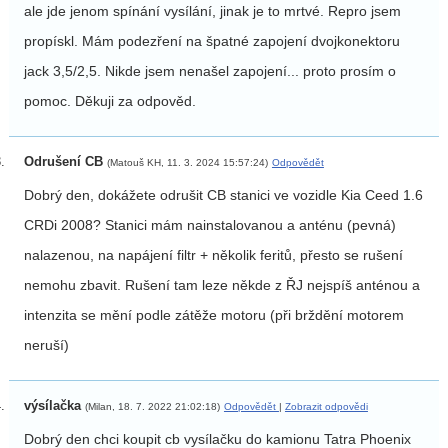
ale jde jenom spínání vysílání, jinak je to mrtvé. Repro jsem
propískl. Mám podezření na špatné zapojení dvojkonektoru
jack 3,5/2,5. Nikde jsem nenašel zapojení... proto prosím o
pomoc. Děkuji za odpověd.
Odrušení CB
(Matouš KH, 11. 3. 2024 15:57:24)
Odpovědět
Dobrý den, dokážete odrušit CB stanici ve vozidle Kia Ceed 1.6
CRDi 2008? Stanici mám nainstalovanou a anténu (pevná)
nalazenou, na napájení filtr + několik feritů, přesto se rušení
nemohu zbavit. Rušení tam leze někde z ŘJ nejspíš anténou a
intenzita se mění podle zátěže motoru (při brždění motorem
neruší)
výsílačka
(Milan, 18. 7. 2022 21:02:18)
Odpovědět
|
Zobrazit odpovědi
Dobrý den chci koupit cb vysílačku do kamionu Tatra Phoenix