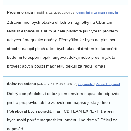
Prosím o radu
(Tomáš, 6. 11. 2019 18:04:33)
Odpovědět
|
Zobrazit odpovědi
Zdravím měl bych otázku ohledně magnetky na CB.mám
renault espace III a auto je celé plastové jak vyřešit problém
uchycení magnetky antény. Přemýšlím že bych na plastovu
střechu nalepil plech a ten bych ukostril drátem ke karosérii
bude mi to aspoň nějak fungovat děkuji nebo prosím jak to
provést abych použil magnetku děkuji za radu Tomáš
dotaz na antenu
(Adam, 2. 11. 2019 20:06:50)
Odpovědět
|
Zobrazit odpovědi
Dobrý den,předchozí dotaz jsem omylem napsal do odpovědi
jiného příspěvku,tak ho zdovolením napíšu ještě jednou.
Potřeboval bych poradit, mám CB TEAM EXPERT 1 a jesli
bych mohl použít magnetickou anténu i na doma? Děkuji za
odpověď