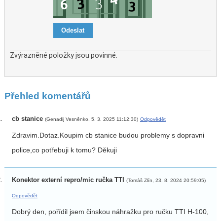
Zvýrazněné položky jsou povinné.
Přehled komentářů
cb stanice
(Genadij Vesněnko, 5. 3. 2025 11:12:30)
Odpovědět
Zdravim.Dotaz.Koupim cb stanice budou problemy s dopravni
police,co potřebuji k tomu? Děkuji
Konektor externí repro/mic ručka TTI
(Tomáš Zlín, 23. 8. 2024 20:59:05)
Odpovědět
Dobrý den, pořídil jsem činskou náhražku pro ručku TTI H-100,