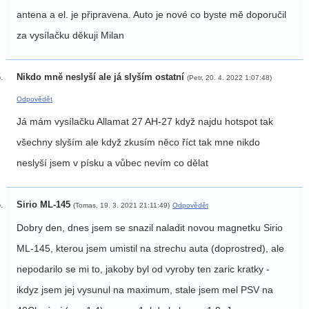
antena a el. je připravena. Auto je nové co byste mě doporučil
za vysílačku děkuji Milan
Nikdo mně neslyší ale já slyším ostatní
(Petr, 20. 4. 2022 1:07:48)
Odpovědět
Já mám vysílačku Allamat 27 AH-27 když najdu hotspot tak
všechny slyším ale když zkusím něco říct tak mne nikdo
neslyší jsem v písku a vůbec nevím co dělat
Sirio ML-145
(Tomas, 19. 3. 2021 21:11:49)
Odpovědět
Dobry den, dnes jsem se snazil naladit novou magnetku Sirio
ML-145, kterou jsem umistil na strechu auta (doprostred), ale
nepodarilo se mi to, jakoby byl od vyroby ten zaric kratky -
ikdyz jsem jej vysunul na maximum, stale jsem mel PSV na