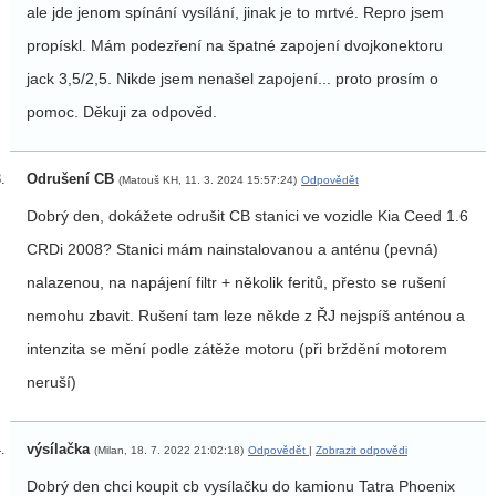
ale jde jenom spínání vysílání, jinak je to mrtvé. Repro jsem
propískl. Mám podezření na špatné zapojení dvojkonektoru
jack 3,5/2,5. Nikde jsem nenašel zapojení... proto prosím o
pomoc. Děkuji za odpověd.
Odrušení CB
(Matouš KH, 11. 3. 2024 15:57:24)
Odpovědět
Dobrý den, dokážete odrušit CB stanici ve vozidle Kia Ceed 1.6
CRDi 2008? Stanici mám nainstalovanou a anténu (pevná)
nalazenou, na napájení filtr + několik feritů, přesto se rušení
nemohu zbavit. Rušení tam leze někde z ŘJ nejspíš anténou a
intenzita se mění podle zátěže motoru (při brždění motorem
neruší)
výsílačka
(Milan, 18. 7. 2022 21:02:18)
Odpovědět
|
Zobrazit odpovědi
Dobrý den chci koupit cb vysílačku do kamionu Tatra Phoenix