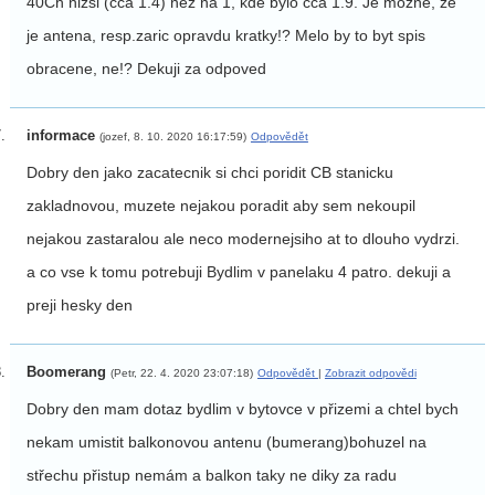
40Ch nizsi (cca 1.4) nez na 1, kde bylo cca 1.9. Je mozne, ze
je antena, resp.zaric opravdu kratky!? Melo by to byt spis
obracene, ne!? Dekuji za odpoved
informace
(jozef, 8. 10. 2020 16:17:59)
Odpovědět
Dobry den jako zacatecnik si chci poridit CB stanicku
zakladnovou, muzete nejakou poradit aby sem nekoupil
nejakou zastaralou ale neco modernejsiho at to dlouho vydrzi.
a co vse k tomu potrebuji Bydlim v panelaku 4 patro. dekuji a
preji hesky den
Boomerang
(Petr, 22. 4. 2020 23:07:18)
Odpovědět
|
Zobrazit odpovědi
Dobry den mam dotaz bydlim v bytovce v přizemi a chtel bych
nekam umistit balkonovou antenu (bumerang)bohuzel na
střechu přistup nemám a balkon taky ne diky za radu