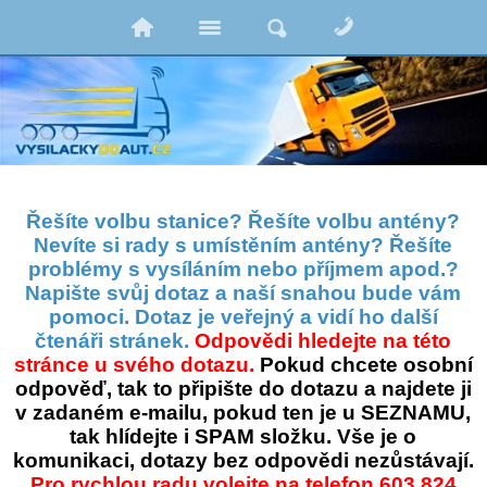
Řešíte volbu stanice? Řešíte volbu antény?
Nevíte si rady s umístěním antény? Řešíte
problémy s vysíláním nebo příjmem apod.?
Napište svůj dotaz a naší snahou bude vám
pomoci. Dotaz je veřejný a vidí ho další
čtenáři stránek.
Odpovědi hledejte na této
stránce u svého dotazu.
Pokud chcete osobní
odpověď, tak to připište do dotazu a najdete ji
v zadaném e-mailu, pokud ten je u SEZNAMU,
tak hlídejte i SPAM složku. Vše je o
komunikaci, dotazy bez odpovědi nezůstávají.
Pro rychlou radu volejte na telefon 603 824