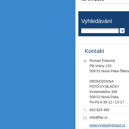
Vyhledávání
Kontakt
Roman Pokorný
Plk.Vrány 133
509 01 Nová Paka-Štiko
PROVOZOVNA
FOTO-VYSÍLAČKY
Komenského 309
509 01 Nová Paka
Po-Pá 8.30-12 / 13-17
603 824 360
info@fvp.cz
www.vysilackydoaut.cz