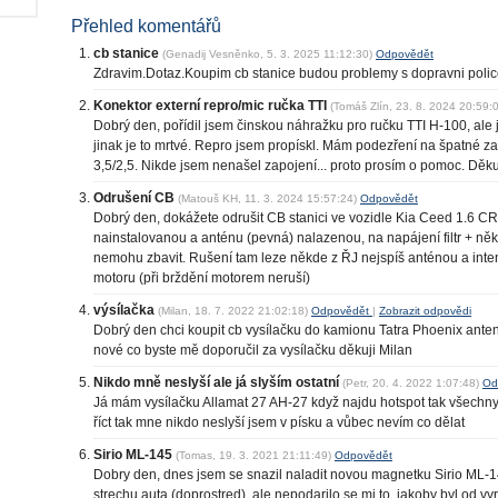
Přehled komentářů
cb stanice
(Genadij Vesněnko, 5. 3. 2025 11:12:30)
Odpovědět
Zdravim.Dotaz.Koupim cb stanice budou problemy s dopravni police
Konektor externí repro/mic ručka TTI
(Tomáš Zlín, 23. 8. 2024 20:59:
Dobrý den, pořídil jsem činskou náhražku pro ručku TTI H-100, ale 
jinak je to mrtvé. Repro jsem propískl. Mám podezření na špatné z
3,5/2,5. Nikde jsem nenašel zapojení... proto prosím o pomoc. Děk
Odrušení CB
(Matouš KH, 11. 3. 2024 15:57:24)
Odpovědět
Dobrý den, dokážete odrušit CB stanici ve vozidle Kia Ceed 1.6 
nainstalovanou a anténu (pevná) nalazenou, na napájení filtr + někol
nemohu zbavit. Rušení tam leze někde z ŘJ nejspíš anténou a inte
motoru (při brždění motorem neruší)
výsílačka
(Milan, 18. 7. 2022 21:02:18)
Odpovědět
|
Zobrazit odpovědi
Dobrý den chci koupit cb vysílačku do kamionu Tatra Phoenix antena
nové co byste mě doporučil za vysílačku děkuji Milan
Nikdo mně neslyší ale já slyším ostatní
(Petr, 20. 4. 2022 1:07:48)
Od
Já mám vysílačku Allamat 27 AH-27 když najdu hotspot tak všechny
říct tak mne nikdo neslyší jsem v písku a vůbec nevím co dělat
Sirio ML-145
(Tomas, 19. 3. 2021 21:11:49)
Odpovědět
Dobry den, dnes jsem se snazil naladit novou magnetku Sirio ML-14
strechu auta (doprostred), ale nepodarilo se mi to, jakoby byl od vyr