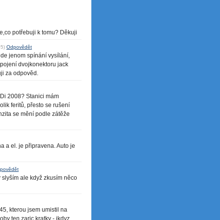
,co potřebuji k tomu? Děkuji
05)
Odpovědět
jde jenom spínání vysílání,
apojení dvojkonektoru jack
uji za odpověd.
CRDi 2008? Stanici mám
ik feritů, přesto se rušení
nzita se mění podle zátěže
 a el. je připravena. Auto je
povědět
 slyším ale když zkusím něco
5, kterou jsem umistil na
oby ten zaric kratky - ikdyz