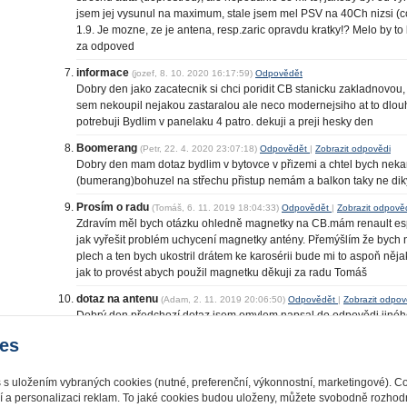
jsem jej vysunul na maximum, stale jsem mel PSV na 40Ch nizsi (cc
1.9. Je mozne, ze je antena, resp.zaric opravdu kratky!? Melo by to
za odpoved
informace
(jozef, 8. 10. 2020 16:17:59)
Odpovědět
Dobry den jako zacatecnik si chci poridit CB stanicku zakladnovou
sem nekoupil nejakou zastaralou ale neco modernejsiho at to dlouh
potrebuji Bydlim v panelaku 4 patro. dekuji a preji hesky den
Boomerang
(Petr, 22. 4. 2020 23:07:18)
Odpovědět
|
Zobrazit odpovědi
Dobry den mam dotaz bydlim v bytovce v přizemi a chtel bych nek
(bumerang)bohuzel na střechu přistup nemám a balkon taky ne dik
Prosím o radu
(Tomáš, 6. 11. 2019 18:04:33)
Odpovědět
|
Zobrazit odpově
Zdravím měl bych otázku ohledně magnetky na CB.mám renault espac
jak vyřešit problém uchycení magnetky antény. Přemýšlím že bych n
plech a ten bych ukostril drátem ke karosérii bude mi to aspoň něj
jak to provést abych použil magnetku děkuji za radu Tomáš
dotaz na antenu
(Adam, 2. 11. 2019 20:06:50)
Odpovědět
|
Zobrazit odpov
Dobrý den,předchozí dotaz jsem omylem napsal do odpovědi jinéh
napíšu ještě jednou.
es
Potřeboval bych poradit, mám CB TEAM EXPERT 1 a jesli bych moh
na doma? Děkuji za odpověď
s s uložením vybraných cookies (nutné, preferenční, výkonnostní, marketingové). C
í a personalizaci reklam. To jaké cookies budou uloženy, můžete svobodně rozhodn
předchozí
1
|
2
|
3