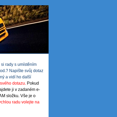
 si rady s umístěním
od.? Napište svůj dotaz
ý a vidí ho další
u svého dotazu.
Pokud
ajdete ji v zadaném e-
AM složku. Vše je o
ychlou radu volejte na