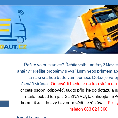
Řešíte volbu stanice? Řešíte volbu antény? Nevíte
antény? Řešíte problémy s vysíláním nebo příjmem ap
a naší snahou bude vám pomoci. Dotaz je veřejn
čtenáři stránek.
Odpovědi hledejte na této stránce 
chcete osobní odpověď, tak to připište do dotazu a n
CÍ
mailu, pokud ten je u SEZNAMU, tak hlídejte i SP
komunikaci, dotazy bez odpovědi nezůstávají.
Pro r
telefon 603 824 360.
Přidat komentář