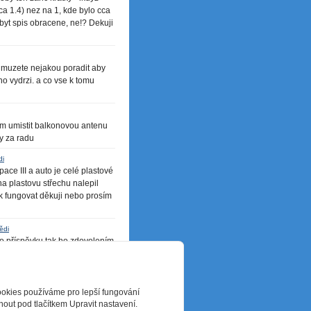
a 1.4) nez na 1, kde bylo cca
 byt spis obracene, ne!? Dekuji
, muzete nejakou poradit aby
o vydrzi. a co vse k tomu
am umistit balkonovou antenu
y za radu
di
e III a auto je celé plastové
a plastovu střechu nalepil
ak fungovat děkuji nebo prosím
ědi
o příspěvku,tak ho zdovolením
l použít magnetickou anténu i
ookies používáme pro lepší fungování
out pod tlačítkem Upravit nastavení.
následující