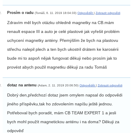
Prosím o radu
(Tomáš, 6. 11. 2019 18:04:33)
Odpovědět
|
Zobrazit odpovědi
Zdravím měl bych otázku ohledně magnetky na CB.mám
renault espace III a auto je celé plastové jak vyřešit problém
uchycení magnetky antény. Přemýšlím že bych na plastovu
střechu nalepil plech a ten bych ukostril drátem ke karosérii
bude mi to aspoň nějak fungovat děkuji nebo prosím jak to
provést abych použil magnetku děkuji za radu Tomáš
dotaz na antenu
(Adam, 2. 11. 2019 20:06:50)
Odpovědět
|
Zobrazit odpovědi
Dobrý den,předchozí dotaz jsem omylem napsal do odpovědi
jiného příspěvku,tak ho zdovolením napíšu ještě jednou.
Potřeboval bych poradit, mám CB TEAM EXPERT 1 a jesli
bych mohl použít magnetickou anténu i na doma? Děkuji za
odpověď