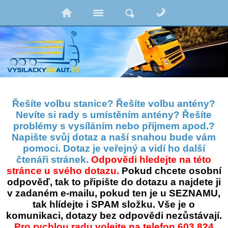
Řešíte volbu stanice? Řešíte volbu antény?
Nevíte si rady s umístěním antény? Řešíte
problémy s vysíláním nebo příjmem apod.?
Napište svůj dotaz a naší snahou bude vám
pomoci. Dotaz je veřejný a vidí ho další
čtenáři stránek.
Odpovědi hledejte na této
stránce u svého dotazu.
Pokud chcete osobní
odpověď, tak to připište do dotazu a najdete ji
v zadaném e-mailu, pokud ten je u SEZNAMU,
tak hlídejte i SPAM složku. Vše je o
komunikaci, dotazy bez odpovědi nezůstávají.
Pro rychlou radu volejte na telefon 603 824