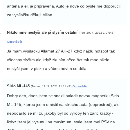
antena a el. je připravena. Auto je nové co byste mě doporučil
za vysílačku děkuji Milan
Nikdo mně neslyší ale já slyším ostatní
(Petr, 20. 4. 2022 1:07:48)
Odpovědět
Já mám vysílačku Allamat 27 AH-27 když najdu hotspot tak
všechny slyším ale když zkusím něco říct tak mne nikdo
neslyší jsem v písku a vůbec nevím co dělat
Sirio ML-145
(Tomas, 19. 3. 2021 21:11:49)
Odpovědět
Dobry den, dnes jsem se snazil naladit novou magnetku Sirio
ML-145, kterou jsem umistil na strechu auta (doprostred), ale
nepodarilo se mi to, jakoby byl od vyroby ten zaric kratky -
ikdyz jsem jej vysunul na maximum, stale jsem mel PSV na