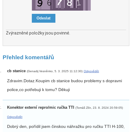
Zvýrazněné položky jsou povinné.
Přehled komentářů
cb stanice
(Genadij Vesněnko, 5. 3. 2025 11:12:30)
Odpovědět
Zdravim.Dotaz.Koupim cb stanice budou problemy s dopravni
police,co potřebuji k tomu? Děkuji
Konektor externí repro/mic ručka TTI
(Tomáš Zlín, 23. 8. 2024 20:59:05)
Odpovědět
Dobrý den, pořídil jsem činskou náhražku pro ručku TTI H-100,