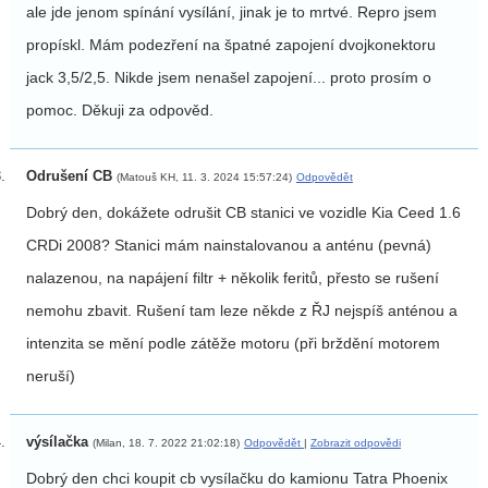
ale jde jenom spínání vysílání, jinak je to mrtvé. Repro jsem
propískl. Mám podezření na špatné zapojení dvojkonektoru
jack 3,5/2,5. Nikde jsem nenašel zapojení... proto prosím o
pomoc. Děkuji za odpověd.
Odrušení CB
(Matouš KH, 11. 3. 2024 15:57:24)
Odpovědět
Dobrý den, dokážete odrušit CB stanici ve vozidle Kia Ceed 1.6
CRDi 2008? Stanici mám nainstalovanou a anténu (pevná)
nalazenou, na napájení filtr + několik feritů, přesto se rušení
nemohu zbavit. Rušení tam leze někde z ŘJ nejspíš anténou a
intenzita se mění podle zátěže motoru (při brždění motorem
neruší)
výsílačka
(Milan, 18. 7. 2022 21:02:18)
Odpovědět
|
Zobrazit odpovědi
Dobrý den chci koupit cb vysílačku do kamionu Tatra Phoenix