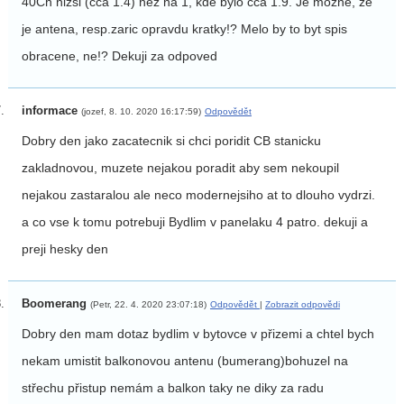
40Ch nizsi (cca 1.4) nez na 1, kde bylo cca 1.9. Je mozne, ze
je antena, resp.zaric opravdu kratky!? Melo by to byt spis
obracene, ne!? Dekuji za odpoved
informace
(jozef, 8. 10. 2020 16:17:59)
Odpovědět
Dobry den jako zacatecnik si chci poridit CB stanicku
zakladnovou, muzete nejakou poradit aby sem nekoupil
nejakou zastaralou ale neco modernejsiho at to dlouho vydrzi.
a co vse k tomu potrebuji Bydlim v panelaku 4 patro. dekuji a
preji hesky den
Boomerang
(Petr, 22. 4. 2020 23:07:18)
Odpovědět
|
Zobrazit odpovědi
Dobry den mam dotaz bydlim v bytovce v přizemi a chtel bych
nekam umistit balkonovou antenu (bumerang)bohuzel na
střechu přistup nemám a balkon taky ne diky za radu