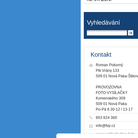
Vyhledávání
Kontakt
Roman Pokorný
Plk.Vrány 133
509 01 Nová Paka-Štiko
PROVOZOVNA
FOTO-VYSÍLAČKY
Komenského 309
509 01 Nová Paka
Po-Pá 8.30-12 / 13-17
603 824 360
info@fvp.cz
www.vysilackydoaut.cz