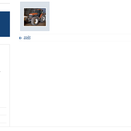
zpět
v