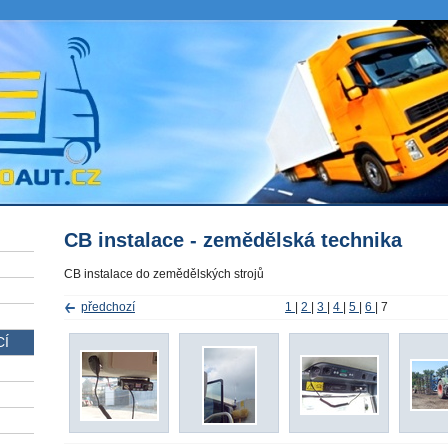
CB instalace - zemědělská technika
CB instalace do zemědělských strojů
předchozí
1
|
2
|
3
|
4
|
5
|
6
|
7
CÍ