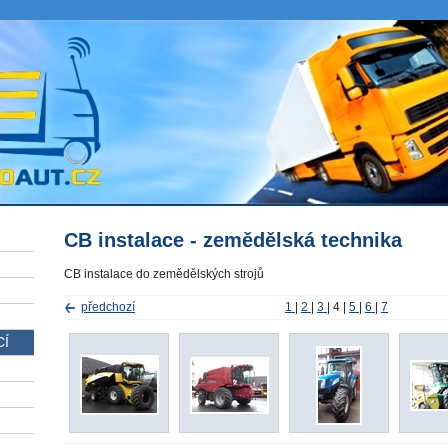
CB instalace - zemědělská technika
CB instalace do zemědělských strojů
předchozí
1
|
2
|
3
|
4
|
5
|
6
|
7
CÍ