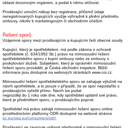
oblasti dozorovým orgánem, a podat k němu stížnost.
Prodávající umožní nákup bez registrace, přičemž údaje
neregistrovaných kupujících využije výhradně k plnění předmětu
smlouvy, nikoliv k marketingovým či obchodním účelům.
Řešení sporů
Vzájemné spory mezi prodávajícím a kupujícím řeší obecné soudy.
Kupující, který je spotřebitelem, má podle zákona o ochraně
spotřebitele (č. 634/1992 Sb.) právo na mimosoudní řešení
spotřebitelského sporu z kupní smlouvy nebo ze smlouvy o
poskytování služeb. Subjektem, který je oprávněn mimosoudní
řešení sporu provádět, je Česká obchodní inspekce. Bližší
informace jsou dostupné na webových stránkách www.coi.cz.
Mimosoudní řešení spotřebitelského sporu se zahajuje výlučně na
návrh spotřebitele, a to pouze v případě, že se spor nepodařilo s
prodávajícím vyřešit přímo. Návrh lze podat
nejpozději do 1 roku ode dne, kdy spotřebitel uplatnil své právo,
které je předmětem sporu, u prodávajícího poprvé.
Spotřebitel má právo zahájit mimosoudní řešení sporu online
prostřednictvím platformy ODR dostupné na webové stránce
ec.europa.eu/consumers/odr/
.
Prodávající se zavazuje usilovat přednostně o mimosoudní řešení