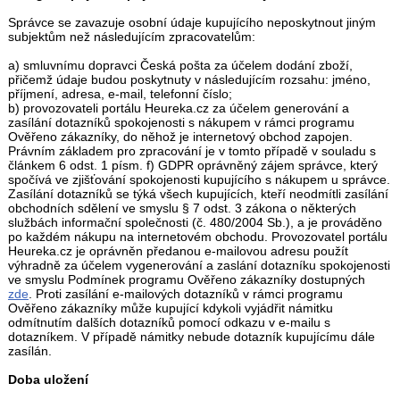
Správce se zavazuje osobní údaje kupujícího neposkytnout jiným
subjektům než následujícím zpracovatelům:
a) smluvnímu dopravci Česká pošta za účelem dodání zboží,
přičemž údaje budou poskytnuty v následujícím rozsahu: jméno,
příjmení, adresa, e-mail, telefonní číslo;
b) provozovateli portálu Heureka.cz za účelem generování a
zasílání dotazníků spokojenosti s nákupem v rámci programu
Ověřeno zákazníky, do něhož je internetový obchod zapojen.
Právním základem pro zpracování je v tomto případě v souladu s
článkem 6 odst. 1 písm. f) GDPR oprávněný zájem správce, který
spočívá ve zjišťování spokojenosti kupujícího s nákupem u správce.
Zasílání dotazníků se týká všech kupujících, kteří neodmítli zasílání
obchodních sdělení ve smyslu § 7 odst. 3 zákona o některých
službách informační společnosti (č. 480/2004 Sb.), a je prováděno
po každém nákupu na internetovém obchodu. Provozovatel portálu
Heureka.cz je oprávněn předanou e-mailovou adresu použít
výhradně za účelem vygenerování a zaslání dotazníku spokojenosti
ve smyslu Podmínek programu Ověřeno zákazníky dostupných
zde
. Proti zasílání e-mailových dotazníků v rámci programu
Ověřeno zákazníky může kupující kdykoli vyjádřit námitku
odmítnutím dalších dotazníků pomocí odkazu v e-mailu s
dotazníkem. V případě námitky nebude dotazník kupujícímu dále
zasílán.
Doba uložení