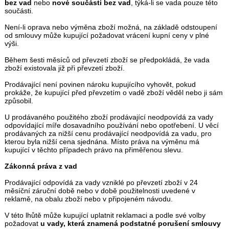
bez vad
nebo
nové součásti bez vad
, týká-li se vada pouze této
součásti.
Není-li oprava nebo výměna zboží možná, na základě odstoupení
od smlouvy může kupující požadovat vrácení kupní ceny v plné
výši.
Během šesti měsíců od převzetí zboží se předpokládá, že vada
zboží existovala již při převzetí zboží.
Prodávající není povinen nároku kupujícího vyhovět, pokud
prokáže, že kupující před převzetím o vadě zboží věděl nebo ji sám
způsobil.
U prodávaného použitého zboží prodávající neodpovídá za vady
odpovídající míře dosavadního používání nebo opotřebení. U věcí
prodávaných za nižší cenu prodávající neodpovídá za vadu, pro
kterou byla nižší cena sjednána. Místo práva na výměnu má
kupující v těchto případech právo na přiměřenou slevu.
Zákonná práva z vad
Prodávající odpovídá za vady vzniklé po převzetí zboží v 24
měsíční záruční době nebo v době použitelnosti uvedené v
reklamě, na obalu zboží nebo v připojeném návodu.
V této lhůtě může kupující uplatnit reklamaci a podle své volby
požadovat
u vady, která znamená podstatné porušení smlouvy