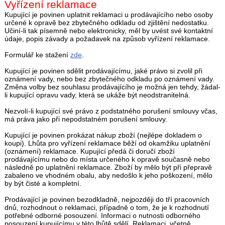
Vyřízení reklamace
Kupující je povinen uplatnit reklamaci u prodávajícího nebo osoby
určené k opravě bez zbytečného odkladu od zjištění nedostatku.
Učiní-li tak písemně nebo elektronicky, měl by uvést své kontaktní
údaje, popis závady a požadavek na způsob vyřízení reklamace.
Formulář ke stažení
zde
.
Kupující je povinen sdělit prodávajícímu, jaké právo si zvolil při
oznámení vady, nebo bez zbytečného odkladu po oznámení vady.
Změna volby bez souhlasu prodávajícího je možná jen tehdy, žádal-
li kupující opravu vady, která se ukáže být neodstranitelná.
Nezvolí-li kupující své právo z podstatného porušení smlouvy včas,
má práva jako při nepodstatném porušení smlouvy.
Kupující je povinen prokázat nákup zboží (nejlépe dokladem o
koupi). Lhůta pro vyřízení reklamace běží od okamžiku uplatnění
(oznámení) reklamace. Kupující předá či doručí zboží
prodávajícímu nebo do místa určeného k opravě současně nebo
následně po uplatnění reklamace. Zboží by mělo být při přepravě
zabaleno ve vhodném obalu, aby nedošlo k jeho poškození, mělo
by být čisté a kompletní.
Prodávající je povinen bezodkladně, nejpozději do tří pracovních
dnů, rozhodnout o reklamaci, případně o tom, že je k rozhodnutí
potřebné odborné posouzení. Informaci o nutnosti odborného
posouzení kupujícímu v této lhůtě sdělí. Reklamaci, včetně