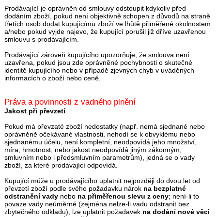
Prodávající je oprávněn od smlouvy odstoupit kdykoliv před
dodáním zboží, pokud není objektivně schopen z důvodů na straně
třetích osob dodat kupujícímu zboží ve lhůtě přiměřené okolnostem
a/nebo pokud vyjde najevo, že kupující porušil již dříve uzavřenou
smlouvu s prodávajícím.
Prodávající zároveň kupujícího upozorňuje, že smlouva není
uzavřena, pokud jsou zde oprávněné pochybnosti o skutečné
identitě kupujícího nebo v případě zjevných chyb v uváděných
informacích o zboží nebo ceně.
Práva a povinnosti z vadného plnění
Jakost při převzetí
Pokud má převzaté zboží nedostatky (např. nemá sjednané nebo
oprávněně očekávané vlastnosti, nehodí se k obvyklému nebo
sjednanému účelu, není kompletní, neodpovídá jeho množství,
míra, hmotnost, nebo jakost neodpovídá jiným zákonným,
smluvním nebo i předsmluvním parametrům), jedná se o vady
zboží, za které prodávající odpovídá.
Kupující může u prodávajícího uplatnit nejpozději do dvou let od
převzetí zboží podle svého požadavku nárok
na bezplatné
odstranění vady
nebo
na přiměřenou slevu z ceny
; není-li to
povaze vady neúměrné (zejména nelze-li vadu odstranit bez
zbytečného odkladu), lze uplatnit požadavek
na dodání nové věci