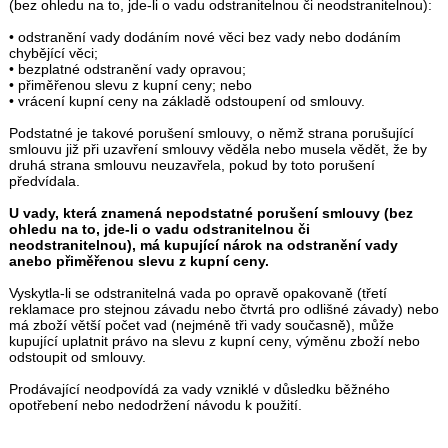
(bez ohledu na to, jde-li o vadu odstranitelnou či neodstranitelnou):
• odstranění vady dodáním nové věci bez vady nebo dodáním
chybějící věci;
• bezplatné odstranění vady opravou;
• přiměřenou slevu z kupní ceny; nebo
• vrácení kupní ceny na základě odstoupení od smlouvy.
Podstatné je takové porušení smlouvy, o němž strana porušující
smlouvu již při uzavření smlouvy věděla nebo musela vědět, že by
druhá strana smlouvu neuzavřela, pokud by toto porušení
předvídala.
U vady, která znamená nepodstatné porušení smlouvy (bez
ohledu na to, jde-li o vadu odstranitelnou či
neodstranitelnou), má kupující nárok na odstranění vady
anebo přiměřenou slevu z kupní ceny.
Vyskytla-li se odstranitelná vada po opravě opakovaně (třetí
reklamace pro stejnou závadu nebo čtvrtá pro odlišné závady) nebo
má zboží větší počet vad (nejméně tři vady současně), může
kupující uplatnit právo na slevu z kupní ceny, výměnu zboží nebo
odstoupit od smlouvy.
Prodávající neodpovídá za vady vzniklé v důsledku běžného
opotřebení nebo nedodržení návodu k použití.