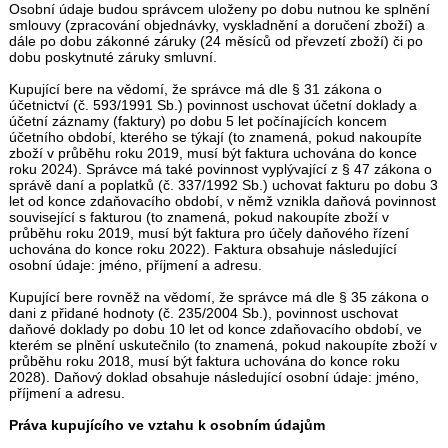
Osobní údaje budou správcem uloženy po dobu nutnou ke splnění
smlouvy (zpracování objednávky, vyskladnění a doručení zboží) a
dále po dobu zákonné záruky (24 měsíců od převzetí zboží) či po
dobu poskytnuté záruky smluvní.
Kupující bere na vědomí, že správce má dle § 31 zákona o
účetnictví (č. 593/1991 Sb.) povinnost uschovat účetní doklady a
účetní záznamy (faktury) po dobu 5 let počínajících koncem
účetního období, kterého se týkají (to znamená, pokud nakoupíte
zboží v průběhu roku 2019, musí být faktura uchována do konce
roku 2024). Správce má také povinnost vyplývající z § 47 zákona o
správě daní a poplatků (č. 337/1992 Sb.) uchovat fakturu po dobu 3
let od konce zdaňovacího období, v němž vznikla daňová povinnost
související s fakturou (to znamená, pokud nakoupíte zboží v
průběhu roku 2019, musí být faktura pro účely daňového řízení
uchována do konce roku 2022). Faktura obsahuje následující
osobní údaje: jméno, příjmení a adresu.
Kupující bere rovněž na vědomí, že správce má dle § 35 zákona o
dani z přidané hodnoty (č. 235/2004 Sb.), povinnost uschovat
daňové doklady po dobu 10 let od konce zdaňovacího období, ve
kterém se plnění uskutečnilo (to znamená, pokud nakoupíte zboží v
průběhu roku 2018, musí být faktura uchována do konce roku
2028). Daňový doklad obsahuje následující osobní údaje: jméno,
příjmení a adresu.
Práva kupujícího ve vztahu k osobním údajům