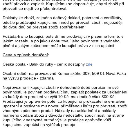
zboží převzít a zaplatit. Kupujícímu se doporučuje, aby si zboží při
převzetí co nejdříve překontroloval.
Doklady ke zboží, zejména daňový doklad, potvrzení a certifikáty,
odešle prodávající kupujícímu ihned po převzetí zboží, nejpozději
do dvou dnů od převzetí zboží spotřebitelem.
Požádá-li o to kupující, potvrdí mu prodávající v písemné formě, v
jakém rozsahu a po jakou dobu trvají jeho povinnosti z vadného
plnění a jakým způsobem může kupující práva z nich uplatnit.
Cena a způsob doručení
:
Česká pošta - Balík do ruky - ceník dostupný
zde
Osobní odběr na provozovně Komenského 309, 509 01 Nová Paka
na výzvu prodejce - zdarma
Nepřevezme-li kupující zboží v dohodnuté době porušením své
povinnosti, je povinen prodávajícímu zaplatit poplatek za uskladnění
za každý den prodlení ve výši 10 Kč, maximálně však 300 Kč.
Prodávající je oprávněn poté, co kupujícího prokazatelně e-mailem
upozorní a poskytne mu novou přiměřenou lhůtu pro převzetí, zboží
vhodným způsobem prodat. Náklady na uskladnění a náklady
marného dodání zboží z důvodu nedostatku součinnosti na straně
kupujícího v nezbytně nutné výši je prodejce oprávněn vůči
kupujícímu započíst na výtěžek prodeje.