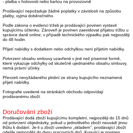
- platba v hotovosti nebo kartou na provozovně
Prodávající nepožaduje žádné poplatky v závislosti na způsobu
platby, vyjma doběrečného.
Podle zákona o evidenci tržeb je prodávající povinen vystavit
kupujícímu účtenku. Zároveň je povinen zaevidovat přijatou tržbu u
správce daně online; v případě technického výpadku pak nejpozději
do 48 hodin.
Přijetí nabídky s dodatkem nebo odchylkou není přijetím nabídky.
Potvrzení obsahu smlouvy uzavřené v jiné než písemné formě,
které vykazuje odchylky od skutečně ujednaného obsahu smlouvy,
nemá právní účinky.
Převzetí nevyžádaného plnění ze strany kupujícího neznamená
přijetí nabídky.
Fotografie uvedené na stránkách obchodu odpovídají
prodávanému zboží.
Doručování zboží
Prodávající dodá zboží kupujícímu kompletní, nejpozději do 15 dnů
od potvrzení objednávky, pokud u jednotlivého zboží neuvádí jinou
lhůtu k dodání. Je-li u zboží uvedeno „skladem“, prodávající zboží
odešle nejpozději do dvou pracovních dnů. Kupující je povinen