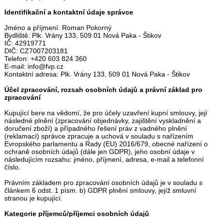
Identifikační a kontaktní údaje správce
Jméno a příjmení: Roman Pokorný
Bydliště: Plk. Vrány 133, 509 01 Nová Paka - Štikov
IČ: 42919771
DIČ: CZ7007203181
Telefon: +420 603 824 360
E-mail: info@fvp.cz
Kontaktní adresa: Plk. Vrány 133, 509 01 Nová Paka - Štikov
Účel zpracování, rozsah osobních údajů a právní základ pro
zpracování
Kupující bere na vědomí, že pro účely uzavření kupní smlouvy, její
následné plnění (zpracování objednávky, zajištění vyskladnění a
doručení zboží) a případného řešení práv z vadného plnění
(reklamací) správce zpracuje a uchová v souladu s nařízením
Evropského parlamentu a Rady (EU) 2016/679, obecné nařízení o
ochraně osobních údajů (dále jen GDPR), jeho osobní údaje v
následujícím rozsahu: jméno, příjmení, adresa, e-mail a telefonní
číslo.
Právním základem pro zpracování osobních údajů je v souladu s
článkem 6 odst. 1 písm. b) GDPR plnění smlouvy, jejíž smluvní
stranou je kupující.
Kategorie příjemců/příjemci osobních údajů