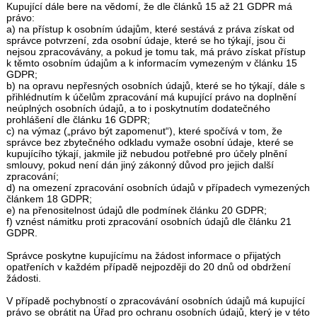
Kupující dále bere na vědomí, že dle článků 15 až 21 GDPR má
právo:
a) na přístup k osobním údajům, které sestává z práva získat od
správce potvrzení, zda osobní údaje, které se ho týkají, jsou či
nejsou zpracovávány, a pokud je tomu tak, má právo získat přístup
k těmto osobním údajům a k informacím vymezeným v článku 15
GDPR;
b) na opravu nepřesných osobních údajů, které se ho týkají, dále s
přihlédnutím k účelům zpracování má kupující právo na doplnění
neúplných osobních údajů, a to i poskytnutím dodatečného
prohlášení dle článku 16 GDPR;
c) na výmaz („právo být zapomenut“), které spočívá v tom, že
správce bez zbytečného odkladu vymaže osobní údaje, které se
kupujícího týkají, jakmile již nebudou potřebné pro účely plnění
smlouvy, pokud není dán jiný zákonný důvod pro jejich další
zpracování;
d) na omezení zpracování osobních údajů v případech vymezených
článkem 18 GDPR;
e) na přenositelnost údajů dle podmínek článku 20 GDPR;
f) vznést námitku proti zpracování osobních údajů dle článku 21
GDPR.
Správce poskytne kupujícímu na žádost informace o přijatých
opatřeních v každém případě nejpozději do 20 dnů od obdržení
žádosti.
V případě pochybností o zpracovávání osobních údajů má kupující
právo se obrátit na Úřad pro ochranu osobních údajů, který je v této