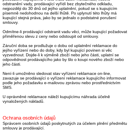
odstranění vady, prodávající vyřídí bez zbytečného odkladu,
nejpozději do 30 dnů od jejího uplatnění, pokud se s kupujícím
písemně nedohodnou na delší lhůtě. Po uplynutí této lhůty má
kupující stejná práva, jako by se jednalo o podstatné porušení
smlouvy.
Odmítne-li prodávající odstranit vadu věci, může kupující požadovat
přiměřenou slevu z ceny nebo odstoupit od smlouvy.
Záruční doba se prodlužuje o dobu od uplatnění reklamace do
jejího vyřízení nebo do doby, kdy byl kupující povinen si věc
vyzvednout. Dojde-li k výměně zboží nebo jeho části, uplatní se
odpovědnost prodávajícího jako by šlo o koupi nového zboží nebo
jeho části.
Není-li umožněno sledovat stav vyřízení reklamace on-line,
zavazuje se prodávající o vyřízení reklamace kupujícího informovat
podle jeho požadavku e-mailovou zprávou nebo prostřednictvím
SMS.
U oprávněné reklamace náleží kupujícímu náhrada účelně
vynaložených nákladů.
Ochrana osobních údajů
Správcem osobních údajů poskytnutých za účelem plnění předmětu
smlouvy je prodávající.