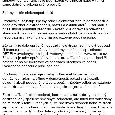
smlouvy jedná v rámci své podnikatelské činnosti nebo v rámci
samostatného výkonu svého povolání.
Zpětný odběr elektrospotřebičů
Prodávající zajišťuje zpětný odběr elektrozařízení z domácností a
oddělený sběr elektroodpadu, baterií a akumulátorů, v souladu s
příslušnými právními předpisy. Zákazník je oprávněn odevzdat
staré elektrozařízení při nákupu nového obdobného elektrozařízení
nebo baterií či akumulátorů na provozovně prodávajícího.
Zákazník je dále oprávněn odevzdat elektrozařízení, elektroodpad
či baterie nebo akumulátory na sběrných místech společnosti
RETELA uvedených na jejích webových stránkách www.retela.cz.
Zákazník je také oprávněn vrátit elektrozařízení, elektroodpad či
baterie nebo akumulátory ve sběrnách určených ke sběru
uvedeného odpadu v příslušné obci.
Prodávající dále zajišťuje zpětný odběr elektrozařízení od
domácností zdarma přímo v domácnosti, pokud si zákazník
objedná zboží podobného typu a použití. Zpětný odběr se vztahuje
na elektrozařízení v počtu odpovídajícím objednanému zboží.
Elektrozařízení, elektroodpad, baterie ani akumulátory nesmí být
odstraňovány spolu se směsným odpadem, ale musí být odkládány
na místech k tomu určených, tj. ve sběrných dvorech nebo místech
jejich zpětného odběru, např. na místech uvedených výše. Uvedená
zařízení a odpady budou dále využity k výrobě nových zařízení.