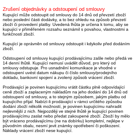
Zrušení objednávky a odstoupení od smlouvy
Kupující může odstoupit od smlouvy do 14 dnů od převzetí zboží
nebo poslední části dodávky, a to bez ohledu na způsob převzetí
zboží či provedení platby. Uvedená lhůta je určena k tomu, aby se
kupující v přiměřeném rozsahu seznámil s povahou, vlastnostmi a
funkčností zboží.
Kupující je oprávněn od smlouvy odstoupit i kdykoliv před dodáním
zboží.
Odstoupení od smlouvy kupující prodávajícímu zašle nebo předá ve
14 denní lhůtě. Kupující nemusí uvádět důvod, pro který od
smlouvy odstupuje. Pro usnadnění komunikace je vhodné v
odstoupení uvést datum nákupu či číslo smlouvy/prodejního
dokladu, bankovní spojení a zvolený způsob vrácení zboží.
Prodávající je povinen kupujícímu vrátit částku plně odpovídající
ceně zboží a zaplaceným nákladům na jeho dodání do 14 dnů od
odstoupení od smlouvy, a to stejným způsobem, jakým platbu od
kupujícího přijal. Nabízí-li prodávající v rámci určitého způsobu
dodání zboží několik možností, je povinen kupujícímu nahradit
nejlevnější z nich. Nejpozději ve stejné lhůtě je kupující povinen
prodávajícímu zaslat nebo předat zakoupené zboží. Zboží by mělo
být vráceno prodávajícímu (ne na dobírku) kompletní, nejlépe v
původním obalu, nesmí jevit známky opotřebení či poškození.
Náklady vrácení zboží nese kupující.