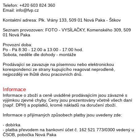
Telefon: +420 603 824 360
Email: info@fvp.cz
Kontaktní adresa: Plk. Vrány 133, 509 01 Nová Paka - Štikov
Seznam provozoven: FOTO - VYSÍLAČKY, Komenského 309, 509
01 Nová Paka
Provozní doba:
Po - Pá 8:30 - 12:00 a 13:00 - 17:00 hod.
Sobota, neděle dle dohody - montáže
Prodávající se zavazuje na písemnou nebo elektronickou
korespondenci ze strany kupujícího reagovat neprodleně,
nejpozději ve lhůtě dvou pracovních dnů.
Informace
Informace o zboží a ceně uváděné prodávajícím jsou závazné s
výjimkou zjevné chyby. Ceny jsou prezentovány včetně všech daní
(např. DPH) a poplatků, kromě nákladů na doručení zboží.
Informace o přijímaných způsobech platby jsou uvedeny zde:
- dobírka
- platba převodem na bankovní účet č. 162 521 773/0300 vedený u
ČSOB, pobočka Nová Paka