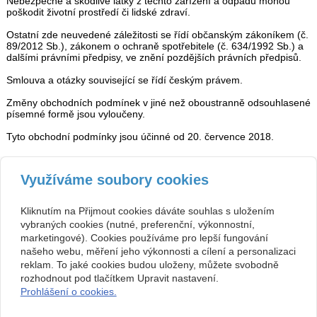
Nebezpečné a škodlivé látky z těchto zařízení a odpadů mohou
poškodit životní prostředí či lidské zdraví.
Ostatní zde neuvedené záležitosti se řídí občanským zákoníkem (č.
89/2012 Sb.), zákonem o ochraně spotřebitele (č. 634/1992 Sb.) a
dalšími právními předpisy, ve znění pozdějších právních předpisů.
Smlouva a otázky související se řídí českým právem.
Změny obchodních podmínek v jiné než oboustranně odsouhlasené
písemné formě jsou vyloučeny.
Tyto obchodní podmínky jsou účinné od 20. července 2018.
Využíváme soubory cookies
Kontakt
Kliknutím na Přijmout cookies dáváte souhlas s uložením
vybraných cookies (nutné, preferenční, výkonnostní,
Roman Pokorný
603 824 360
Plk.Vrány 133
info@fvp.cz
marketingové). Cookies používáme pro lepší fungování
509 01 Nová Paka-Štikov
www.vysilackydoaut.cz
našeho webu, měření jeho výkonnosti a cílení a personalizaci
PROVOZOVNA
reklam. To jaké cookies budou uloženy, můžete svobodně
FOTO-VYSÍLAČKY
Komenského 309
rozhodnout pod tlačítkem Upravit nastavení.
509 01 Nová Paka
Prohlášení o cookies.
Po-Pá 8.30-12 / 13-17