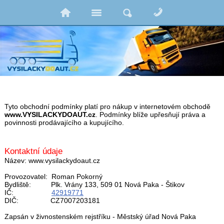
Tyto obchodní podmínky platí pro nákup v internetovém obchodě
www.VYSILACKYDOAUT.cz
. Podmínky blíže upřesňují práva a
povinnosti prodávajícího a kupujícího.
Kontaktní údaje
Název: www.vysilackydoaut.cz
Provozovatel: Roman Pokorný
Bydliště: Plk. Vrány 133, 509 01 Nová Paka - Štikov
IČ:
42919771
DIČ: CZ7007203181
Zapsán v živnostenském rejstříku - Městský úřad Nová Paka