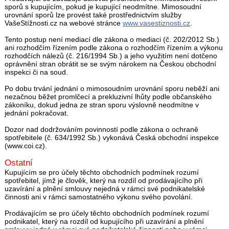
sporů s kupujícím, pokud je kupující neodmítne. Mimosoudní
urovnání sporů lze provést také prostřednictvím služby
VašeStížnosti.cz na webové stránce
www.vasestiznosti.cz
.
Tento postup není mediací dle zákona o mediaci (č. 202/2012 Sb.)
ani rozhodčím řízením podle zákona o rozhodčím řízením a výkonu
rozhodčích nálezů (č. 216/1994 Sb.) a jeho využitím není dotčeno
oprávnění stran obrátit se se svým nárokem na Českou obchodní
inspekci či na soud.
Po dobu trvání jednání o mimosoudním urovnání sporu neběží ani
nezačnou běžet promlčecí a prekluzivní lhůty podle občanského
zákoníku, dokud jedna ze stran sporu výslovně neodmítne v
jednání pokračovat.
Dozor nad dodržováním povinností podle zákona o ochraně
spotřebitele (č. 634/1992 Sb.) vykonává Česká obchodní inspekce
(www.coi.cz).
Ostatní
Kupujícím se pro účely těchto obchodních podmínek rozumí
spotřebitel, jímž je člověk, který na rozdíl od prodávajícího při
uzavírání a plnění smlouvy nejedná v rámci své podnikatelské
činnosti ani v rámci samostatného výkonu svého povolání.
Prodávajícím se pro účely těchto obchodních podmínek rozumí
podnikatel, který na rozdíl od kupujícího při uzavírání a plnění