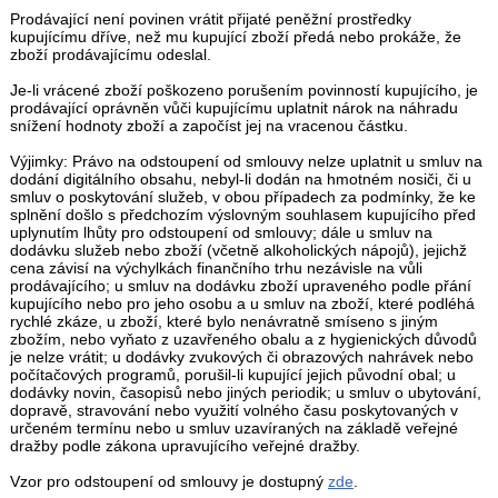
Prodávající není povinen vrátit přijaté peněžní prostředky
kupujícímu dříve, než mu kupující zboží předá nebo prokáže, že
zboží prodávajícímu odeslal.
Je-li vrácené zboží poškozeno porušením povinností kupujícího, je
prodávající oprávněn vůči kupujícímu uplatnit nárok na náhradu
snížení hodnoty zboží a započíst jej na vracenou částku.
Výjimky: Právo na odstoupení od smlouvy nelze uplatnit u smluv na
dodání digitálního obsahu, nebyl-li dodán na hmotném nosiči, či u
smluv o poskytování služeb, v obou případech za podmínky, že ke
splnění došlo s předchozím výslovným souhlasem kupujícího před
uplynutím lhůty pro odstoupení od smlouvy; dále u smluv na
dodávku služeb nebo zboží (včetně alkoholických nápojů), jejichž
cena závisí na výchylkách finančního trhu nezávisle na vůli
prodávajícího; u smluv na dodávku zboží upraveného podle přání
kupujícího nebo pro jeho osobu a u smluv na zboží, které podléhá
rychlé zkáze, u zboží, které bylo nenávratně smíseno s jiným
zbožím, nebo vyňato z uzavřeného obalu a z hygienických důvodů
je nelze vrátit; u dodávky zvukových či obrazových nahrávek nebo
počítačových programů, porušil-li kupující jejich původní obal; u
dodávky novin, časopisů nebo jiných periodik; u smluv o ubytování,
dopravě, stravování nebo využití volného času poskytovaných v
určeném termínu nebo u smluv uzavíraných na základě veřejné
dražby podle zákona upravujícího veřejné dražby.
Vzor pro odstoupení od smlouvy je dostupný
zde
.