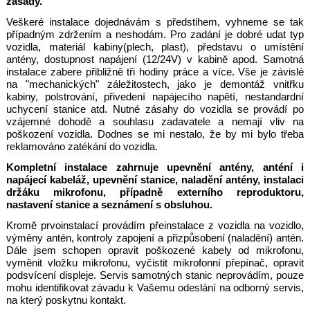
zásady.
Veškeré instalace dojednávám s předstihem, vyhneme se tak
případným zdržením a neshodám. Pro zadání je dobré udat typ
vozidla, materiál kabiny(plech, plast), představu o umístění
antény, dostupnost napájení (12/24V) v kabině apod. Samotná
instalace zabere přibližně tři
hodiny práce a více. Vše je závislé
na "mechanických" záležitostech, jako je demontáž vnitřku
kabiny, polstrování, přivedení napájecího napětí, nestandardní
uchycení stanice atd.
Nutné zásahy do vozidla se provádí po
vzájemné dohodě a souhlasu zadavatele a nemají vliv na
poškození vozidla. Dodnes se mi nestalo, že by mi bylo třeba
reklamováno zatékání do vozidla.
Kompletní instalace zahrnuje upevnění antény, anténí i
napájecí kabeláž, upevnění stanice, naladění antény, instalaci
držáku mikrofonu, případně externího reproduktoru,
nastavení stanice a seznámení
s obsluhou.
Kromě prvoinstalací provádím přeinstalace z vozidla na vozidlo,
výměny antén, kontroly zapojení a přizpůsobení (naladění) antén.
Dále jsem schopen opravit poškozené kabely od mikrofonu,
vyměnit vložku mikrofonu, vyčistit mikrofonní přepínač, opravit
podsvícení displeje. Servis samotných stanic neprovádím, pouze
mohu identifikovat závadu k Vašemu odeslání na odborný servis,
na který poskytnu kontakt.