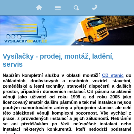
Vysílačky - prodej, montáž, ladění,
servis
Nabízím kompletní službu v oblasti montáží
CB stanic
do
nákladních, dodávkových a osobních vozidel, stavební,
zemědělské a lesní techniky, stanovišť dispečerů a dalších
prostor, případně i domovních instalací. CB pásmu se aktivně
věnuji jako uživatel od roku 1999 a od roku 2005 jako
licencovaný amatér dalším pásmům a tak mé instalace nejsou
pouhým namontováním antény a připojením stanice, ale celé
této záležitosti věnuji komplexní pozornost. Vše vychází z
praxe, z provedených instalací a jejich záludností. Nebráním
se ani předělávkám po Vaši neúspěšné instalaci nebo
instalaci některých konkurentů, kteří nedodrží podstatné