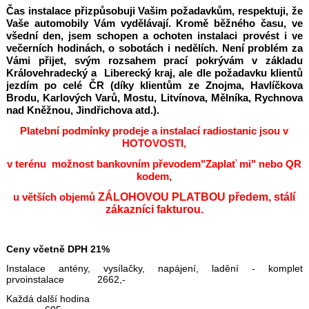
Čas instalace přizpůsobuji Vašim požadavkům, respektuji, že
Vaše automobily Vám vydělávají. Kromě běžného času, ve
všední den, jsem schopen a ochoten instalaci provést i ve
večerních hodinách, o sobotách i nedělích. Není problém za
Vámi přijet, svým rozsahem prací pokrývám v základu
Královehradecký a Liberecký kraj, ale dle požadavku klientů
jezdím po celé ČR (díky klientům ze Znojma, Havlíčkova
Brodu, Karlových Varů, Mostu, Litvínova, Mělníka, Rychnova
nad Kněžnou, Jindřichova atd.).
Platební podmínky prodeje a instalací radiostanic jsou v
HOTOVOSTI,
v terénu možnost bankovním převodem
"Zaplať mi" nebo QR
kodem,
u větších objemů
ZÁLOHOVOU PLATBOU předem, stálí
zákazníci fakturou.
Ceny včetně DPH 21%
Instalace antény, vysílačky, napájení, ladění - komplet
prvoinstalace 2662,-
Každá další hodina