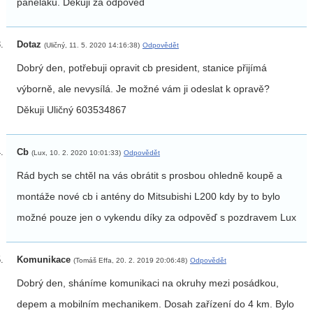
paneláku. Děkuji za odpoved
Dotaz
(Uličný, 11. 5. 2020 14:16:38)
Odpovědět
Dobrý den, potřebuji opravit cb president, stanice přijímá
výborně, ale nevysílá. Je možné vám ji odeslat k opravě?
Děkuji Uličný 603534867
Cb
(Lux, 10. 2. 2020 10:01:33)
Odpovědět
Rád bych se chtěl na vás obrátit s prosbou ohledně koupě a
montáže nové cb i antény do Mitsubishi L200 kdy by to bylo
možné pouze jen o vykendu díky za odpověď s pozdravem Lux
Komunikace
(Tomáš Effa, 20. 2. 2019 20:06:48)
Odpovědět
Dobrý den, sháníme komunikaci na okruhy mezi posádkou,
depem a mobilním mechanikem. Dosah zařízení do 4 km. Bylo