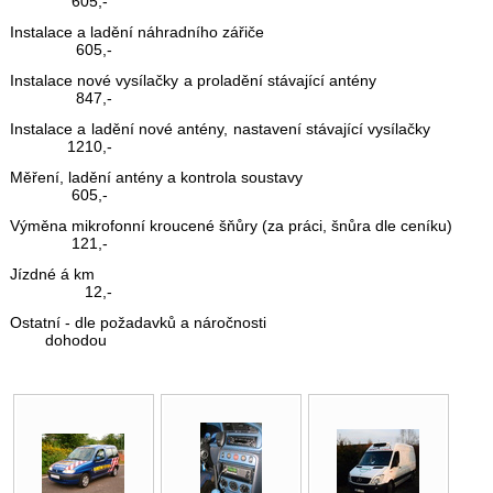
605,-
Instalace a ladění náhradního zářiče
605,-
Instalace nové vysílačky a proladění stávající antény
847,-
Instalace a ladění nové antény, nastavení stávající vysílačky
1210,-
Měření, ladění antény a kontrola soustavy
605,-
Výměna mikrofonní kroucené šňůry (za práci, šnůra dle ceníku)
121,-
Jízdné á km
12,-
Ostatní - dle požadavků a náročnosti
dohodou