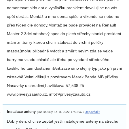
namontovat sirio ant.a vysílačku president dovoluji se na vás
opět obrátit. Montáž u mne doma spíše o víkendu so nebo ne
přes týden dle dohody.Montaž se bude provádět na Renault
Master 2.3dci odtahový spec.do plech.střechy stanici president
mám zn.barry kterou chci instalovat do vrchní poličky
mastra(mohu případně vyfotit a změrit nevim zda se vejde
barry ma vzadu chladič ale třeba po vyndaní středového
kaslíku ho tam dostanem)Ant.zase sírio stejný typ jako při první
zástavbě.Velmi děkuji s pozdravem Marek Benda MB přívěsy
Nasavrky u chrudimi,havlíčkova 57,538 25.
www.privesyzaauto.cz, info@privesyzaauto.cz
Instalace anteny
(Jan krutsky, 15. 8. 2022 17:33:47)
Odpovědět
Dobrý den, chci se zeptat jestli instalujeme antény na střechu