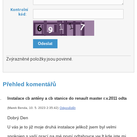
Kontrolní
kód:
Zvýrazněné položky jsou povinné.
Přehled komentářů
Instalace cb antény a cb stanice do renault master r.v.2011 odta
(Marek Benda, 10. 5. 2023 2:35:42)
Odpovědět
Dobrý Den
U vás je to již moje druhá instalace jelikož jsem byl velmi
spokojen s vaší prací na mé první odtahovce vw lt kde jste mi