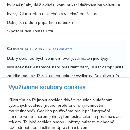
by ideální aby řidič ovládal komunukaci tlačítkem na volantu a
byl využit mikrofon a sluchátka v helmě od Peltora.
Děkuji za radu a případnou nabídku.
S pozdravem Tomáš Effa.
Cb
(Medek, 14. 10. 2016 22:14:30)
Odpovědět
Dobry den, rad bych se informoval jestli mate i jiné typy
vysílaček než v nabídce napr president harry III asc? Popr jestli
zaridite montaz již zakoupene takove vysilacky. Dekuji za info
Využíváme soubory cookies
Kontakt
Kliknutím na Přijmout cookies dáváte souhlas s uložením
vybraných cookies (nutné, preferenční, výkonnostní,
Roman Pokorný
603 824 360
Plk.Vrány 133
info@fvp.cz
marketingové). Cookies používáme pro lepší fungování
509 01 Nová Paka-Štikov
www.vysilackydoaut.cz
našeho webu, měření jeho výkonnosti a cílení a personalizaci
PROVOZOVNA
reklam. To jaké cookies budou uloženy, můžete svobodně
FOTO-VYSÍLAČKY
Komenského 309
rozhodnout pod tlačítkem Upravit nastavení.
509 01 Nová Paka