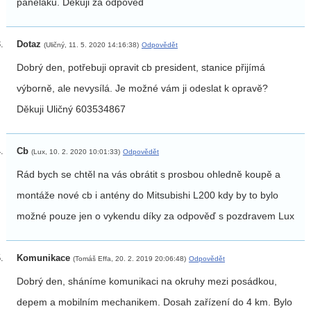
paneláku. Děkuji za odpoved
Dotaz
(Uličný, 11. 5. 2020 14:16:38)
Odpovědět
Dobrý den, potřebuji opravit cb president, stanice přijímá
výborně, ale nevysílá. Je možné vám ji odeslat k opravě?
Děkuji Uličný 603534867
Cb
(Lux, 10. 2. 2020 10:01:33)
Odpovědět
Rád bych se chtěl na vás obrátit s prosbou ohledně koupě a
montáže nové cb i antény do Mitsubishi L200 kdy by to bylo
možné pouze jen o vykendu díky za odpověď s pozdravem Lux
Komunikace
(Tomáš Effa, 20. 2. 2019 20:06:48)
Odpovědět
Dobrý den, sháníme komunikaci na okruhy mezi posádkou,
depem a mobilním mechanikem. Dosah zařízení do 4 km. Bylo