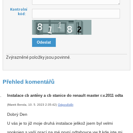
Kontrolní
kód:
Zvýrazněné položky jsou povinné.
Přehled komentářů
Instalace cb antény a cb stanice do renault master r.v.2011 odta
(Marek Benda, 10. 5. 2023 2:35:42)
Odpovědět
Dobrý Den
U vás je to již moje druhá instalace jelikož jsem byl velmi
spokojen s vaší prací na mé první odtahovce vw lt kde jste mi