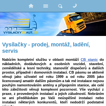
Vysílačky - prodej, montáž, ladění,
servis
Nabízím kompletní službu v oblasti montáží
CB stanic
do
nákladních, dodávkových a osobních vozidel, stavební,
zemědělské a lesní techniky, stanovišť dispečerů a dalších
prostor, případně i domovních instalací. CB pásmu se aktivně
věnuji jako uživatel od roku 1999 a od roku 2005 jako
licencovaný amatér dalším pásmům a tak mé instalace nejsou
pouhým namontováním antény a připojením stanice, ale celé
této záležitosti věnuji komplexní pozornost. Vše vychází z
praxe, z provedených instalací a jejich záludností. Nebráním
se ani předělávkám po Vaši neúspěšné instalaci nebo
instalaci některých konkurentů, kteří nedodrží podstatné