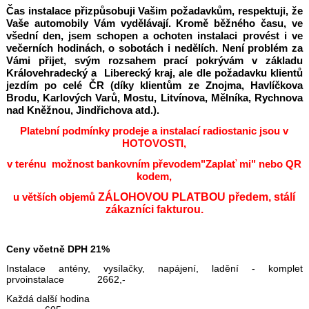
Čas instalace přizpůsobuji Vašim požadavkům, respektuji, že
Vaše automobily Vám vydělávají. Kromě běžného času, ve
všední den, jsem schopen a ochoten instalaci provést i ve
večerních hodinách, o sobotách i nedělích. Není problém za
Vámi přijet, svým rozsahem prací pokrývám v základu
Královehradecký a Liberecký kraj, ale dle požadavku klientů
jezdím po celé ČR (díky klientům ze Znojma, Havlíčkova
Brodu, Karlových Varů, Mostu, Litvínova, Mělníka, Rychnova
nad Kněžnou, Jindřichova atd.).
Platební podmínky prodeje a instalací radiostanic jsou v
HOTOVOSTI,
v terénu možnost bankovním převodem
"Zaplať mi" nebo QR
kodem,
u větších objemů
ZÁLOHOVOU PLATBOU předem, stálí
zákazníci fakturou.
Ceny včetně DPH 21%
Instalace antény, vysílačky, napájení, ladění - komplet
prvoinstalace 2662,-
Každá další hodina