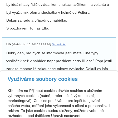
by ideální aby řidič ovládal komunukaci tlačítkem na volantu a
byl využit mikrofon a sluchátka v helmě od Peltora.
Děkuji za radu a případnou nabídku.
S pozdravem Tomáš Effa.
Cb
(Medek, 14. 10. 2016 22:14:30)
Odpovědět
Dobry den, rad bych se informoval jestli mate i jiné typy
vysílaček než v nabídce napr president harry III asc? Popr jestli
zaridite montaz již zakoupene takove vysilacky. Dekuji za info
Využíváme soubory cookies
Kontakt
Kliknutím na Přijmout cookies dáváte souhlas s uložením
vybraných cookies (nutné, preferenční, výkonnostní,
Roman Pokorný
603 824 360
Plk.Vrány 133
info@fvp.cz
marketingové). Cookies používáme pro lepší fungování
509 01 Nová Paka-Štikov
www.vysilackydoaut.cz
našeho webu, měření jeho výkonnosti a cílení a personalizaci
PROVOZOVNA
reklam. To jaké cookies budou uloženy, můžete svobodně
FOTO-VYSÍLAČKY
Komenského 309
rozhodnout pod tlačítkem Upravit nastavení.
509 01 Nová Paka