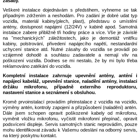
zásady.
Veškeré instalace dojednávám s předstihem, vyhneme se tak
případným zdržením a neshodám. Pro zadání je dobré udat typ
vozidla, materiál kabiny(plech, plast), představu o umístění
antény, dostupnost napájení (12/24V) v kabině apod. Samotná
instalace zabere přibližně tři
hodiny práce a více. Vše je závislé
na "mechanických" záležitostech, jako je demontáž vnitřku
kabiny, polstrování, přivedení napájecího napětí, nestandardní
uchycení stanice atd.
Nutné zásahy do vozidla se provádí po
vzájemné dohodě a souhlasu zadavatele a nemají vliv na
poškození vozidla. Dodnes se mi nestalo, že by mi bylo třeba
reklamováno zatékání do vozidla.
Kompletní instalace zahrnuje upevnění antény, anténí i
napájecí kabeláž, upevnění stanice, naladění antény, instalaci
držáku mikrofonu, případně externího reproduktoru,
nastavení stanice a seznámení
s obsluhou.
Kromě prvoinstalací provádím přeinstalace z vozidla na vozidlo,
výměny antén, kontroly zapojení a přizpůsobení (naladění) antén.
Dále jsem schopen opravit poškozené kabely od mikrofonu,
vyměnit vložku mikrofonu, vyčistit mikrofonní přepínač, opravit
podsvícení displeje. Servis samotných stanic neprovádím, pouze
mohu identifikovat závadu k Vašemu odeslání na odborný servis,
na který poskytnu kontakt.