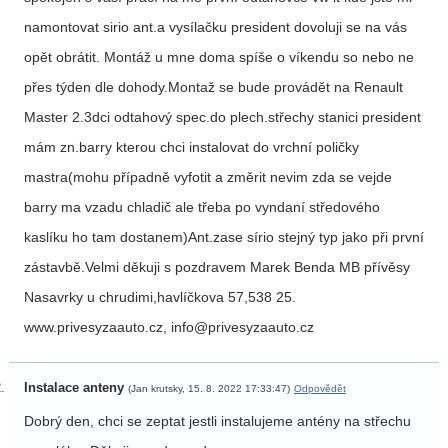
namontovat sirio ant.a vysílačku president dovoluji se na vás
opět obrátit. Montáž u mne doma spíše o víkendu so nebo ne
přes týden dle dohody.Montaž se bude provádět na Renault
Master 2.3dci odtahový spec.do plech.střechy stanici president
mám zn.barry kterou chci instalovat do vrchní poličky
mastra(mohu případně vyfotit a změrit nevim zda se vejde
barry ma vzadu chladič ale třeba po vyndaní středového
kaslíku ho tam dostanem)Ant.zase sírio stejný typ jako při první
zástavbě.Velmi děkuji s pozdravem Marek Benda MB přívěsy
Nasavrky u chrudimi,havlíčkova 57,538 25.
www.privesyzaauto.cz, info@privesyzaauto.cz
Instalace anteny
(Jan krutsky, 15. 8. 2022 17:33:47)
Odpovědět
Dobrý den, chci se zeptat jestli instalujeme antény na střechu