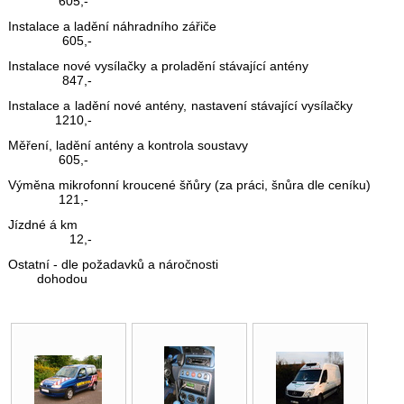
605,-
Instalace a ladění náhradního zářiče
605,-
Instalace nové vysílačky a proladění stávající antény
847,-
Instalace a ladění nové antény, nastavení stávající vysílačky
1210,-
Měření, ladění antény a kontrola soustavy
605,-
Výměna mikrofonní kroucené šňůry (za práci, šnůra dle ceníku)
121,-
Jízdné á km
12,-
Ostatní - dle požadavků a náročnosti
dohodou