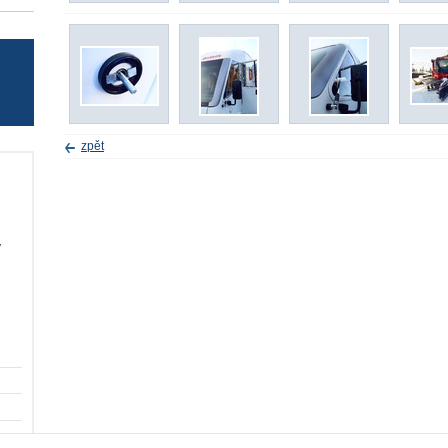
zpět
v