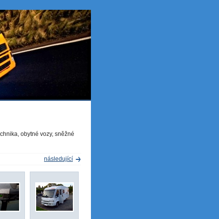
echnika, obytné vozy, sněžné
následující