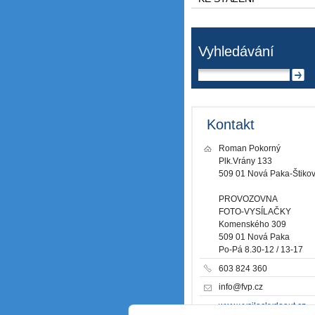
Vyhledávání
Kontakt
Roman Pokorný
Plk.Vrány 133
509 01 Nová Paka-Štiko
PROVOZOVNA
FOTO-VYSÍLAČKY
Komenského 309
509 01 Nová Paka
Po-Pá 8.30-12 / 13-17
603 824 360
info@fvp.cz
www.vysilackydoaut.cz