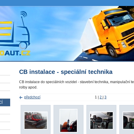
CB instalace - speciální technika
CB instalace do speciálních vozidel - stavební technika, manipulační t
rolby apod.
předchozí
1
|
2
|
3
CÍ